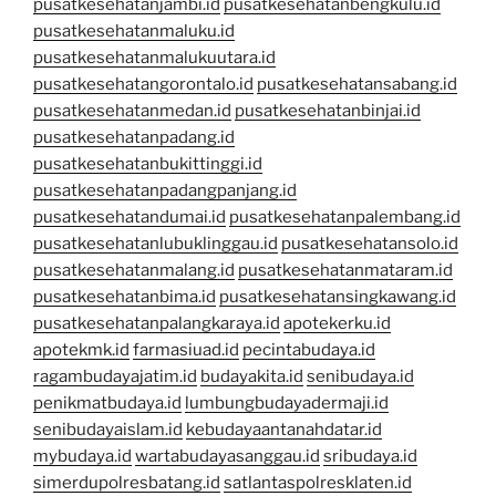
pusatkesehatanjambi.id
pusatkesehatanbengkulu.id
pusatkesehatanmaluku.id
pusatkesehatanmalukuutara.id
pusatkesehatangorontalo.id
pusatkesehatansabang.id
pusatkesehatanmedan.id
pusatkesehatanbinjai.id
pusatkesehatanpadang.id
pusatkesehatanbukittinggi.id
pusatkesehatanpadangpanjang.id
pusatkesehatandumai.id
pusatkesehatanpalembang.id
pusatkesehatanlubuklinggau.id
pusatkesehatansolo.id
pusatkesehatanmalang.id
pusatkesehatanmataram.id
pusatkesehatanbima.id
pusatkesehatansingkawang.id
pusatkesehatanpalangkaraya.id
apotekerku.id
apotekmk.id
farmasiuad.id
pecintabudaya.id
ragambudayajatim.id
budayakita.id
senibudaya.id
penikmatbudaya.id
lumbungbudayadermaji.id
senibudayaislam.id
kebudayaantanahdatar.id
mybudaya.id
wartabudayasanggau.id
sribudaya.id
simerdupolresbatang.id
satlantaspolresklaten.id