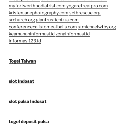
myfortworthpodiatrist.com
yogaretreatpro.com
kristenjanephotography.com
sctbrescue.org
srchurch.org
giantrusticpizza.com
conferencecallstomeatballs.com
stmichaelwtby.org
keamananinformasi.id
zonainformasi.id
informasi123.id
Togel Taiwan
slot Indosat
slot pulsa Indosat
togel deposit pulsa