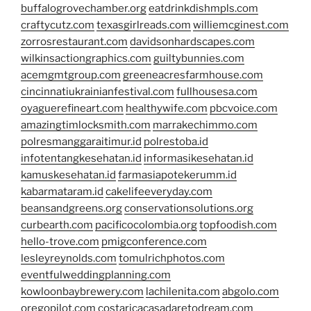
buffalogrovechamber.org
eatdrinkdishmpls.com
craftycutz.com
texasgirlreads.com
williemcginest.com
zorrosrestaurant.com
davidsonhardscapes.com
wilkinsactiongraphics.com
guiltybunnies.com
acemgmtgroup.com
greeneacresfarmhouse.com
cincinnatiukrainianfestival.com
fullhousesa.com
oyaguerefineart.com
healthywife.com
pbcvoice.com
amazingtimlocksmith.com
marrakechimmo.com
polresmanggaraitimur.id
polrestoba.id
infotentangkesehatan.id
informasikesehatan.id
kamuskesehatan.id
farmasiapotekerumm.id
kabarmataram.id
cakelifeeveryday.com
beansandgreens.org
conservationsolutions.org
curbearth.com
pacificocolombia.org
topfoodish.com
hello-trove.com
pmigconference.com
lesleyreynolds.com
tomulrichphotos.com
eventfulweddingplanning.com
kowloonbaybrewery.com
lachilenita.com
abgolo.com
oregopilot.com
costaricacasadaretodream.com