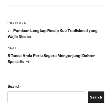
Post
Previous
PREVIOUS
navigation
Post
Panduan Lengkap Resep Kue Tradisional yang
Wajib Dicoba
Next
NEXT
Post
5 Tanda Anda Perlu Segera Mengunjungi Dokter
Spesialis
Search
Search