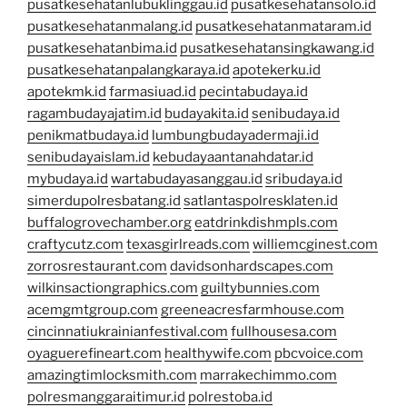
pusatkesehatanlubuklinggau.id
pusatkesehatansolo.id
pusatkesehatanmalang.id
pusatkesehatanmataram.id
pusatkesehatanbima.id
pusatkesehatansingkawang.id
pusatkesehatanpalangkaraya.id
apotekerku.id
apotekmk.id
farmasiuad.id
pecintabudaya.id
ragambudayajatim.id
budayakita.id
senibudaya.id
penikmatbudaya.id
lumbungbudayadermaji.id
senibudayaislam.id
kebudayaantanahdatar.id
mybudaya.id
wartabudayasanggau.id
sribudaya.id
simerdupolresbatang.id
satlantaspolresklaten.id
buffalogrovechamber.org
eatdrinkdishmpls.com
craftycutz.com
texasgirlreads.com
williemcginest.com
zorrosrestaurant.com
davidsonhardscapes.com
wilkinsactiongraphics.com
guiltybunnies.com
acemgmtgroup.com
greeneacresfarmhouse.com
cincinnatiukrainianfestival.com
fullhousesa.com
oyaguerefineart.com
healthywife.com
pbcvoice.com
amazingtimlocksmith.com
marrakechimmo.com
polresmanggaraitimur.id
polrestoba.id