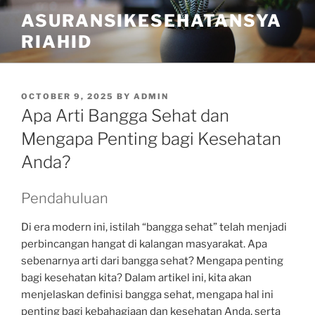
Skip
ASURANSIKESEHATANSYA
to
RIAHID
content
POSTED
OCTOBER 9, 2025
BY
ADMIN
ON
Apa Arti Bangga Sehat dan
Mengapa Penting bagi Kesehatan
Anda?
Pendahuluan
Di era modern ini, istilah “bangga sehat” telah menjadi
perbincangan hangat di kalangan masyarakat. Apa
sebenarnya arti dari bangga sehat? Mengapa penting
bagi kesehatan kita? Dalam artikel ini, kita akan
menjelaskan definisi bangga sehat, mengapa hal ini
penting bagi kebahagiaan dan kesehatan Anda, serta