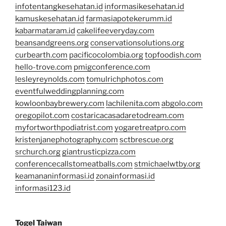
infotentangkesehatan.id
informasikesehatan.id
kamuskesehatan.id
farmasiapotekerumm.id
kabarmataram.id
cakelifeeveryday.com
beansandgreens.org
conservationsolutions.org
curbearth.com
pacificocolombia.org
topfoodish.com
hello-trove.com
pmigconference.com
lesleyreynolds.com
tomulrichphotos.com
eventfulweddingplanning.com
kowloonbaybrewery.com
lachilenita.com
abgolo.com
oregopilot.com
costaricacasadaretodream.com
myfortworthpodiatrist.com
yogaretreatpro.com
kristenjanephotography.com
sctbrescue.org
srchurch.org
giantrusticpizza.com
conferencecallstomeatballs.com
stmichaelwtby.org
keamananinformasi.id
zonainformasi.id
informasi123.id
Togel Taiwan