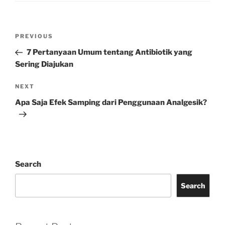
Post
Previous
PREVIOUS
navigation
Post
7 Pertanyaan Umum tentang Antibiotik yang
Sering Diajukan
Next
NEXT
Post
Apa Saja Efek Samping dari Penggunaan Analgesik?
Search
Search