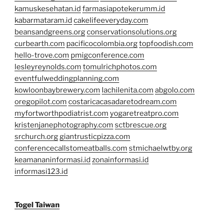
kamuskesehatan.id
farmasiapotekerumm.id
kabarmataram.id
cakelifeeveryday.com
beansandgreens.org
conservationsolutions.org
curbearth.com
pacificocolombia.org
topfoodish.com
hello-trove.com
pmigconference.com
lesleyreynolds.com
tomulrichphotos.com
eventfulweddingplanning.com
kowloonbaybrewery.com
lachilenita.com
abgolo.com
oregopilot.com
costaricacasadaretodream.com
myfortworthpodiatrist.com
yogaretreatpro.com
kristenjanephotography.com
sctbrescue.org
srchurch.org
giantrusticpizza.com
conferencecallstomeatballs.com
stmichaelwtby.org
keamananinformasi.id
zonainformasi.id
informasi123.id
Togel Taiwan