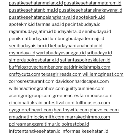
pusatkesehatanmalang.id
pusatkesehatanmataram.id
pusatkesehatanbima.id
pusatkesehatansingkawang.id
pusatkesehatanpalangkaraya.id
apotekerku.id
apotekmk.id
farmasiuad.id
pecintabudaya.id
ragambudayajatim.id
budayakita.id
senibudaya.id
penikmatbudaya.id
lumbungbudayadermaji.id
senibudayaislam.id
kebudayaantanahdatar.id
mybudaya.id
wartabudayasanggau.id
sribudaya.id
simerdupolresbatang.id
satlantaspolresklaten.id
buffalogrovechamber.org
eatdrinkdishmpls.com
craftycutz.com
texasgirlreads.com
williemcginest.com
zorrosrestaurant.com
davidsonhardscapes.com
wilkinsactiongraphics.com
guiltybunnies.com
acemgmtgroup.com
greeneacresfarmhouse.com
cincinnatiukrainianfestival.com
fullhousesa.com
oyaguerefineart.com
healthywife.com
pbcvoice.com
amazingtimlocksmith.com
marrakechimmo.com
polresmanggaraitimur.id
polrestoba.id
infotentangkesehatan.id
informasikesehatan.id