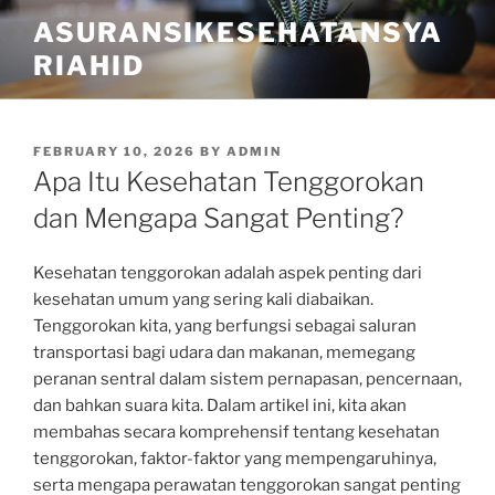
Skip
ASURANSIKESEHATANSYA
to
RIAHID
content
POSTED
FEBRUARY 10, 2026
BY
ADMIN
ON
Apa Itu Kesehatan Tenggorokan
dan Mengapa Sangat Penting?
Kesehatan tenggorokan adalah aspek penting dari
kesehatan umum yang sering kali diabaikan.
Tenggorokan kita, yang berfungsi sebagai saluran
transportasi bagi udara dan makanan, memegang
peranan sentral dalam sistem pernapasan, pencernaan,
dan bahkan suara kita. Dalam artikel ini, kita akan
membahas secara komprehensif tentang kesehatan
tenggorokan, faktor-faktor yang mempengaruhinya,
serta mengapa perawatan tenggorokan sangat penting