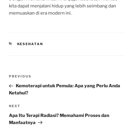
kita dapat menjalani hidup yang lebih seimbang dan
memuaskan di era modern ini.
CATEGORIES
KESEHATAN
Post
Previous
PREVIOUS
navigation
Post
Kemoterapi untuk Pemula: Apa yang Perlu Anda
Ketahui?
Next
NEXT
Post
Apa Itu Terapi Radiasi? Memahami Proses dan
Manfaatnya