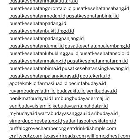
pusatkesehatanmalukuutara.id
pusatkesehatangorontalo.id
pusatkesehatansabang.id
pusatkesehatanmedan.id
pusatkesehatanbinjai.id
pusatkesehatanpadang.id
pusatkesehatanbukittinggi.id
pusatkesehatanpadangpanjang.id
pusatkesehatandumai.id
pusatkesehatanpalembang.id
pusatkesehatanlubuklinggau.id
pusatkesehatansolo.id
pusatkesehatanmalang.id
pusatkesehatanmataram.id
pusatkesehatanbima.id
pusatkesehatansingkawang.id
pusatkesehatanpalangkaraya.id
apotekerku.id
apotekmk.id
farmasiuad.id
pecintabudaya.id
ragambudayajatim.id
budayakita.id
senibudaya.id
penikmatbudaya.id
lumbungbudayadermaji.id
senibudayaislam.id
kebudayaantanahdatar.id
mybudaya.id
wartabudayasanggau.id
sribudaya.id
simerdupolresbatang.id
satlantaspolresklaten.id
buffalogrovechamber.org
eatdrinkdishmpls.com
craftycutz.com
texasgirlreads.com
williemcginest.com