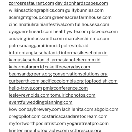
zorrosrestaurant.com
davidsonhardscapes.com
wilkinsactiongraphics.com
guiltybunnies.com
acemgmtgroup.com
greeneacresfarmhouse.com
cincinnatiukrainianfestival.com
fullhousesa.com
oyaguerefineart.com
healthywife.com
pbcvoice.com
amazingtimlocksmith.com
marrakechimmo.com
polresmanggaraitimur.id
polrestoba.id
infotentangkesehatan.id
informasikesehatan.id
kamuskesehatan.id
farmasiapotekerumm.id
kabarmataram.id
cakelifeeveryday.com
beansandgreens.org
conservationsolutions.org
curbearth.com
pacificocolombia.org
topfoodish.com
hello-trove.com
pmigconference.com
lesleyreynolds.com
tomulrichphotos.com
eventfulweddingplanning.com
kowloonbaybrewery.com
lachilenita.com
abgolo.com
oregopilot.com
costaricacasadaretodream.com
myfortworthpodiatrist.com
yogaretreatpro.com
kristenjanephotography.com
sctbrescue.org