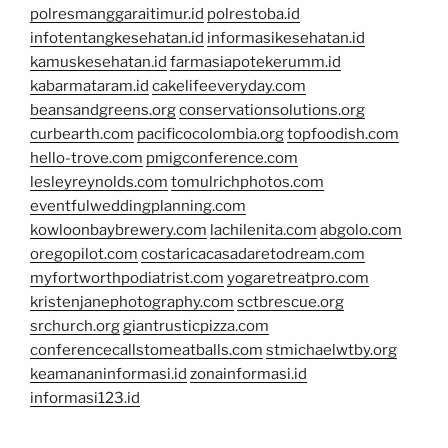
polresmanggaraitimur.id
polrestoba.id
infotentangkesehatan.id
informasikesehatan.id
kamuskesehatan.id
farmasiapotekerumm.id
kabarmataram.id
cakelifeeveryday.com
beansandgreens.org
conservationsolutions.org
curbearth.com
pacificocolombia.org
topfoodish.com
hello-trove.com
pmigconference.com
lesleyreynolds.com
tomulrichphotos.com
eventfulweddingplanning.com
kowloonbaybrewery.com
lachilenita.com
abgolo.com
oregopilot.com
costaricacasadaretodream.com
myfortworthpodiatrist.com
yogaretreatpro.com
kristenjanephotography.com
sctbrescue.org
srchurch.org
giantrusticpizza.com
conferencecallstomeatballs.com
stmichaelwtby.org
keamananinformasi.id
zonainformasi.id
informasi123.id