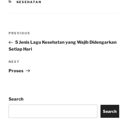
CATEGORIES
KESEHATAN
Post
Previous
PREVIOUS
navigation
Post
5 Jenis Lagu Kesehatan yang Wajib Didengarkan
Setiap Hari
Next
NEXT
Post
Proses
Search
Search