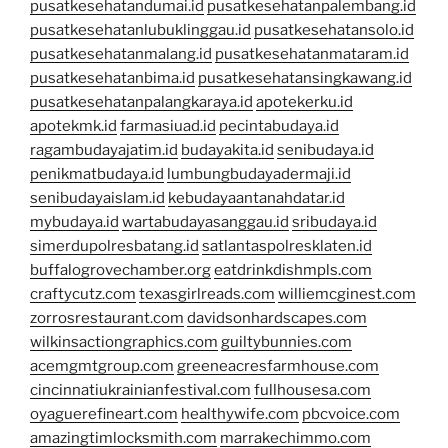
pusatkesehatandumai.id
pusatkesehatanpalembang.id
pusatkesehatanlubuklinggau.id
pusatkesehatansolo.id
pusatkesehatanmalang.id
pusatkesehatanmataram.id
pusatkesehatanbima.id
pusatkesehatansingkawang.id
pusatkesehatanpalangkaraya.id
apotekerku.id
apotekmk.id
farmasiuad.id
pecintabudaya.id
ragambudayajatim.id
budayakita.id
senibudaya.id
penikmatbudaya.id
lumbungbudayadermaji.id
senibudayaislam.id
kebudayaantanahdatar.id
mybudaya.id
wartabudayasanggau.id
sribudaya.id
simerdupolresbatang.id
satlantaspolresklaten.id
buffalogrovechamber.org
eatdrinkdishmpls.com
craftycutz.com
texasgirlreads.com
williemcginest.com
zorrosrestaurant.com
davidsonhardscapes.com
wilkinsactiongraphics.com
guiltybunnies.com
acemgmtgroup.com
greeneacresfarmhouse.com
cincinnatiukrainianfestival.com
fullhousesa.com
oyaguerefineart.com
healthywife.com
pbcvoice.com
amazingtimlocksmith.com
marrakechimmo.com