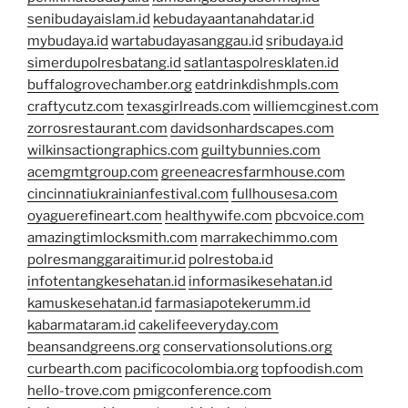
senibudayaislam.id
kebudayaantanahdatar.id
mybudaya.id
wartabudayasanggau.id
sribudaya.id
simerdupolresbatang.id
satlantaspolresklaten.id
buffalogrovechamber.org
eatdrinkdishmpls.com
craftycutz.com
texasgirlreads.com
williemcginest.com
zorrosrestaurant.com
davidsonhardscapes.com
wilkinsactiongraphics.com
guiltybunnies.com
acemgmtgroup.com
greeneacresfarmhouse.com
cincinnatiukrainianfestival.com
fullhousesa.com
oyaguerefineart.com
healthywife.com
pbcvoice.com
amazingtimlocksmith.com
marrakechimmo.com
polresmanggaraitimur.id
polrestoba.id
infotentangkesehatan.id
informasikesehatan.id
kamuskesehatan.id
farmasiapotekerumm.id
kabarmataram.id
cakelifeeveryday.com
beansandgreens.org
conservationsolutions.org
curbearth.com
pacificocolombia.org
topfoodish.com
hello-trove.com
pmigconference.com