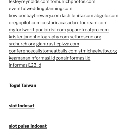
lesleyreynolds.com
tomulrichphotos.com
eventfulweddingplanning.com
kowloonbaybrewery.com
lachilenita.com
abgolo.com
oregopilot.com
costaricacasadaretodream.com
myfortworthpodiatrist.com
yogaretreatpro.com
kristenjanephotography.com
sctbrescue.org
srchurch.org
giantrusticpizza.com
conferencecallstomeatballs.com
stmichaelwtby.org
keamananinformasi.id
zonainformasi.id
informasi123.id
Togel Taiwan
slot Indosat
slot pulsa Indosat