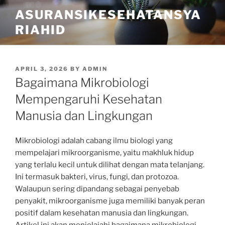
Skip
ASURANSIKESEHATANSYA
to
RIAHID
content
POSTED
APRIL 3, 2026
BY
ADMIN
ON
Bagaimana Mikrobiologi
Mempengaruhi Kesehatan
Manusia dan Lingkungan
Mikrobiologi adalah cabang ilmu biologi yang
mempelajari mikroorganisme, yaitu makhluk hidup
yang terlalu kecil untuk dilihat dengan mata telanjang.
Ini termasuk bakteri, virus, fungi, dan protozoa.
Walaupun sering dipandang sebagai penyebab
penyakit, mikroorganisme juga memiliki banyak peran
positif dalam kesehatan manusia dan lingkungan.