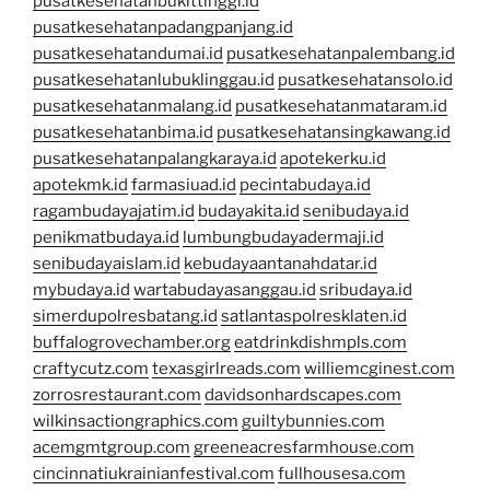
pusatkesehatanbukittinggi.id
pusatkesehatanpadangpanjang.id
pusatkesehatandumai.id
pusatkesehatanpalembang.id
pusatkesehatanlubuklinggau.id
pusatkesehatansolo.id
pusatkesehatanmalang.id
pusatkesehatanmataram.id
pusatkesehatanbima.id
pusatkesehatansingkawang.id
pusatkesehatanpalangkaraya.id
apotekerku.id
apotekmk.id
farmasiuad.id
pecintabudaya.id
ragambudayajatim.id
budayakita.id
senibudaya.id
penikmatbudaya.id
lumbungbudayadermaji.id
senibudayaislam.id
kebudayaantanahdatar.id
mybudaya.id
wartabudayasanggau.id
sribudaya.id
simerdupolresbatang.id
satlantaspolresklaten.id
buffalogrovechamber.org
eatdrinkdishmpls.com
craftycutz.com
texasgirlreads.com
williemcginest.com
zorrosrestaurant.com
davidsonhardscapes.com
wilkinsactiongraphics.com
guiltybunnies.com
acemgmtgroup.com
greeneacresfarmhouse.com
cincinnatiukrainianfestival.com
fullhousesa.com