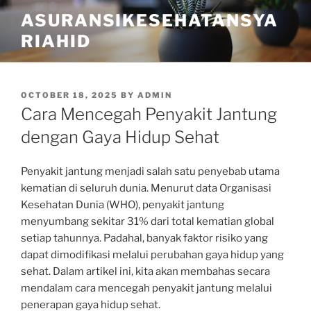
Skip
ASURANSIKESEHATANSYA
to
RIAHID
content
POSTED
OCTOBER 18, 2025
BY
ADMIN
ON
Cara Mencegah Penyakit Jantung
dengan Gaya Hidup Sehat
Penyakit jantung menjadi salah satu penyebab utama
kematian di seluruh dunia. Menurut data Organisasi
Kesehatan Dunia (WHO), penyakit jantung
menyumbang sekitar 31% dari total kematian global
setiap tahunnya. Padahal, banyak faktor risiko yang
dapat dimodifikasi melalui perubahan gaya hidup yang
sehat. Dalam artikel ini, kita akan membahas secara
mendalam cara mencegah penyakit jantung melalui
penerapan gaya hidup sehat.