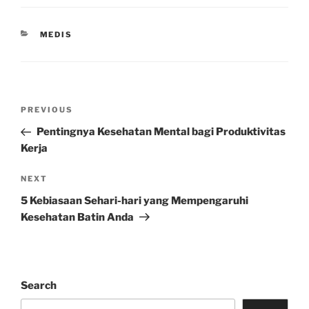
CATEGORIES
MEDIS
Post
Previous
PREVIOUS
navigation
Post
Pentingnya Kesehatan Mental bagi Produktivitas
Kerja
Next
NEXT
Post
5 Kebiasaan Sehari-hari yang Mempengaruhi
Kesehatan Batin Anda
Search