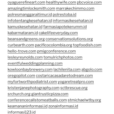
oyaguerefineart.com
healthywife.com
pbcvoice.com
amazingtimlocksmith.com
marrakechimmo.com
polresmanggaraitimur.id
polrestoba.id
infotentangkesehatan.id
informasikesehatan.id
kamuskesehatan.id
farmasiapotekerumm.id
kabarmataram.id
cakelifeeveryday.com
beansandgreens.org
conservationsolutions.org
curbearth.com
pacificocolombia.org
topfoodish.com
hello-trove.com
pmigconference.com
lesleyreynolds.com
tomulrichphotos.com
eventfulweddingplanning.com
kowloonbaybrewery.com
lachilenita.com
abgolo.com
oregopilot.com
costaricacasadaretodream.com
myfortworthpodiatrist.com
yogaretreatpro.com
kristenjanephotography.com
sctbrescue.org
srchurch.org
giantrusticpizza.com
conferencecallstomeatballs.com
stmichaelwtby.org
keamananinformasi.id
zonainformasi.id
informasi123.id