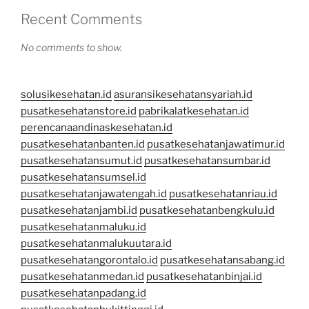
Recent Comments
No comments to show.
solusikesehatan.id
asuransikesehatansyariah.id
pusatkesehatanstore.id
pabrikalatkesehatan.id
perencanaandinaskesehatan.id
pusatkesehatanbanten.id
pusatkesehatanjawatimur.id
pusatkesehatansumut.id
pusatkesehatansumbar.id
pusatkesehatansumsel.id
pusatkesehatanjawatengah.id
pusatkesehatanriau.id
pusatkesehatanjambi.id
pusatkesehatanbengkulu.id
pusatkesehatanmaluku.id
pusatkesehatanmalukuutara.id
pusatkesehatangorontalo.id
pusatkesehatansabang.id
pusatkesehatanmedan.id
pusatkesehatanbinjai.id
pusatkesehatanpadang.id