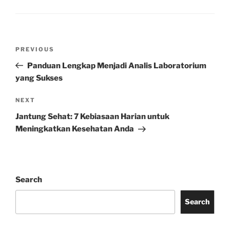
Post
Previous
PREVIOUS
navigation
Post
Panduan Lengkap Menjadi Analis Laboratorium
yang Sukses
Next
NEXT
Post
Jantung Sehat: 7 Kebiasaan Harian untuk
Meningkatkan Kesehatan Anda
Search
Search