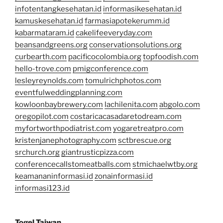
infotentangkesehatan.id
informasikesehatan.id
kamuskesehatan.id
farmasiapotekerumm.id
kabarmataram.id
cakelifeeveryday.com
beansandgreens.org
conservationsolutions.org
curbearth.com
pacificocolombia.org
topfoodish.com
hello-trove.com
pmigconference.com
lesleyreynolds.com
tomulrichphotos.com
eventfulweddingplanning.com
kowloonbaybrewery.com
lachilenita.com
abgolo.com
oregopilot.com
costaricacasadaretodream.com
myfortworthpodiatrist.com
yogaretreatpro.com
kristenjanephotography.com
sctbrescue.org
srchurch.org
giantrusticpizza.com
conferencecallstomeatballs.com
stmichaelwtby.org
keamananinformasi.id
zonainformasi.id
informasi123.id
Togel Taiwan