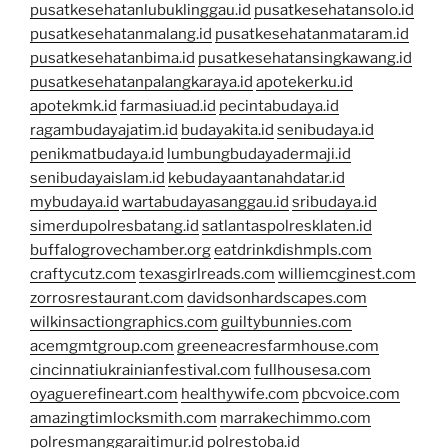
pusatkesehatanlubuklinggau.id
pusatkesehatansolo.id
pusatkesehatanmalang.id
pusatkesehatanmataram.id
pusatkesehatanbima.id
pusatkesehatansingkawang.id
pusatkesehatanpalangkaraya.id
apotekerku.id
apotekmk.id
farmasiuad.id
pecintabudaya.id
ragambudayajatim.id
budayakita.id
senibudaya.id
penikmatbudaya.id
lumbungbudayadermaji.id
senibudayaislam.id
kebudayaantanahdatar.id
mybudaya.id
wartabudayasanggau.id
sribudaya.id
simerdupolresbatang.id
satlantaspolresklaten.id
buffalogrovechamber.org
eatdrinkdishmpls.com
craftycutz.com
texasgirlreads.com
williemcginest.com
zorrosrestaurant.com
davidsonhardscapes.com
wilkinsactiongraphics.com
guiltybunnies.com
acemgmtgroup.com
greeneacresfarmhouse.com
cincinnatiukrainianfestival.com
fullhousesa.com
oyaguerefineart.com
healthywife.com
pbcvoice.com
amazingtimlocksmith.com
marrakechimmo.com
polresmanggaraitimur.id
polrestoba.id