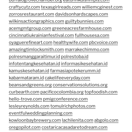
craftycutz.com
texasgirlreads.com
williemcginest.com
zorrosrestaurant.com
davidsonhardscapes.com
wilkinsactiongraphics.com
guiltybunnies.com
acemgmtgroup.com
greeneacresfarmhouse.com
cincinnatiukrainianfestival.com
fullhousesa.com
oyaguerefineart.com
healthywife.com
pbcvoice.com
amazingtimlocksmith.com
marrakechimmo.com
polresmanggaraitimur.id
polrestoba.id
infotentangkesehatan.id
informasikesehatan.id
kamuskesehatan.id
farmasiapotekerumm.id
kabarmataram.id
cakelifeeveryday.com
beansandgreens.org
conservationsolutions.org
curbearth.com
pacificocolombia.org
topfoodish.com
hello-trove.com
pmigconference.com
lesleyreynolds.com
tomulrichphotos.com
eventfulweddingplanning.com
kowloonbaybrewery.com
lachilenita.com
abgolo.com
oregopilot.com
costaricacasadaretodream.com