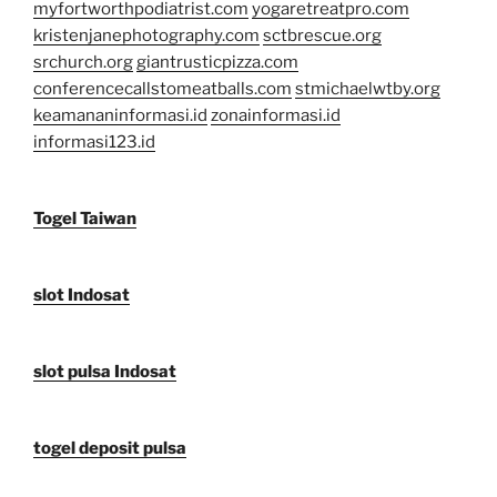
myfortworthpodiatrist.com
yogaretreatpro.com
kristenjanephotography.com
sctbrescue.org
srchurch.org
giantrusticpizza.com
conferencecallstomeatballs.com
stmichaelwtby.org
keamananinformasi.id
zonainformasi.id
informasi123.id
Togel Taiwan
slot Indosat
slot pulsa Indosat
togel deposit pulsa