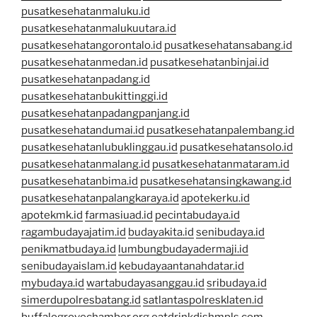
pusatkesehatanmaluku.id
pusatkesehatanmalukuutara.id
pusatkesehatangorontalo.id
pusatkesehatansabang.id
pusatkesehatanmedan.id
pusatkesehatanbinjai.id
pusatkesehatanpadang.id
pusatkesehatanbukittinggi.id
pusatkesehatanpadangpanjang.id
pusatkesehatandumai.id
pusatkesehatanpalembang.id
pusatkesehatanlubuklinggau.id
pusatkesehatansolo.id
pusatkesehatanmalang.id
pusatkesehatanmataram.id
pusatkesehatanbima.id
pusatkesehatansingkawang.id
pusatkesehatanpalangkaraya.id
apotekerku.id
apotekmk.id
farmasiuad.id
pecintabudaya.id
ragambudayajatim.id
budayakita.id
senibudaya.id
penikmatbudaya.id
lumbungbudayadermaji.id
senibudayaislam.id
kebudayaantanahdatar.id
mybudaya.id
wartabudayasanggau.id
sribudaya.id
simerdupolresbatang.id
satlantaspolresklaten.id
buffalogrovechamber.org
eatdrinkdishmpls.com