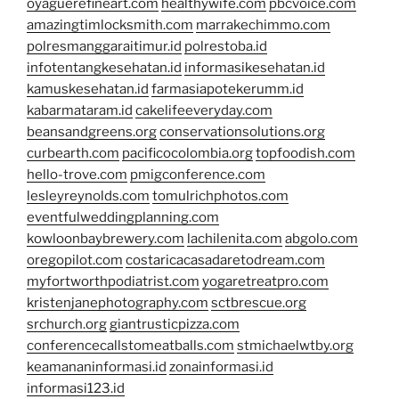
oyaguerefineart.com
healthywife.com
pbcvoice.com
amazingtimlocksmith.com
marrakechimmo.com
polresmanggaraitimur.id
polrestoba.id
infotentangkesehatan.id
informasikesehatan.id
kamuskesehatan.id
farmasiapotekerumm.id
kabarmataram.id
cakelifeeveryday.com
beansandgreens.org
conservationsolutions.org
curbearth.com
pacificocolombia.org
topfoodish.com
hello-trove.com
pmigconference.com
lesleyreynolds.com
tomulrichphotos.com
eventfulweddingplanning.com
kowloonbaybrewery.com
lachilenita.com
abgolo.com
oregopilot.com
costaricacasadaretodream.com
myfortworthpodiatrist.com
yogaretreatpro.com
kristenjanephotography.com
sctbrescue.org
srchurch.org
giantrusticpizza.com
conferencecallstomeatballs.com
stmichaelwtby.org
keamananinformasi.id
zonainformasi.id
informasi123.id