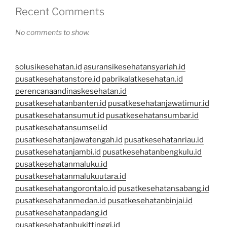
Recent Comments
No comments to show.
solusikesehatan.id
asuransikesehatansyariah.id
pusatkesehatanstore.id
pabrikalatkesehatan.id
perencanaandinaskesehatan.id
pusatkesehatanbanten.id
pusatkesehatanjawatimur.id
pusatkesehatansumut.id
pusatkesehatansumbar.id
pusatkesehatansumsel.id
pusatkesehatanjawatengah.id
pusatkesehatanriau.id
pusatkesehatanjambi.id
pusatkesehatanbengkulu.id
pusatkesehatanmaluku.id
pusatkesehatanmalukuutara.id
pusatkesehatangorontalo.id
pusatkesehatansabang.id
pusatkesehatanmedan.id
pusatkesehatanbinjai.id
pusatkesehatanpadang.id
pusatkesehatanbukittinggi.id