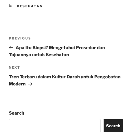
CATEGORIES
KESEHATAN
Post
Previous
PREVIOUS
navigation
Post
Apa Itu Biopsi? Mengetahui Prosedur dan
Tujuannya untuk Kesehatan
Next
NEXT
Post
Tren Terbaru dalam Kultur Darah untuk Pengobatan
Modern
Search
Search