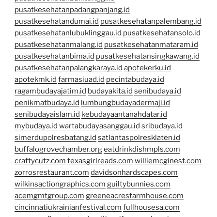
pusatkesehatanpadangpanjang.id
pusatkesehatandumai.id
pusatkesehatanpalembang.id
pusatkesehatanlubuklinggau.id
pusatkesehatansolo.id
pusatkesehatanmalang.id
pusatkesehatanmataram.id
pusatkesehatanbima.id
pusatkesehatansingkawang.id
pusatkesehatanpalangkaraya.id
apotekerku.id
apotekmk.id
farmasiuad.id
pecintabudaya.id
ragambudayajatim.id
budayakita.id
senibudaya.id
penikmatbudaya.id
lumbungbudayadermaji.id
senibudayaislam.id
kebudayaantanahdatar.id
mybudaya.id
wartabudayasanggau.id
sribudaya.id
simerdupolresbatang.id
satlantaspolresklaten.id
buffalogrovechamber.org
eatdrinkdishmpls.com
craftycutz.com
texasgirlreads.com
williemcginest.com
zorrosrestaurant.com
davidsonhardscapes.com
wilkinsactiongraphics.com
guiltybunnies.com
acemgmtgroup.com
greeneacresfarmhouse.com
cincinnatiukrainianfestival.com
fullhousesa.com