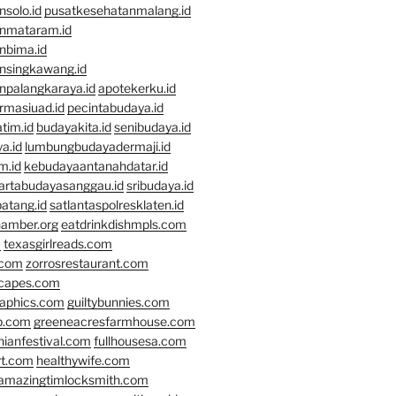
solo.id
pusatkesehatanmalang.id
nmataram.id
nbima.id
nsingkawang.id
npalangkaraya.id
apotekerku.id
rmasiuad.id
pecintabudaya.id
tim.id
budayakita.id
senibudaya.id
a.id
lumbungbudayadermaji.id
m.id
kebudayaantanahdatar.id
artabudayasanggau.id
sribudaya.id
atang.id
satlantaspolresklaten.id
hamber.org
eatdrinkdishmpls.com
m
texasgirlreads.com
.com
zorrosrestaurant.com
scapes.com
raphics.com
guiltybunnies.com
p.com
greeneacresfarmhouse.com
nianfestival.com
fullhousesa.com
rt.com
healthywife.com
amazingtimlocksmith.com