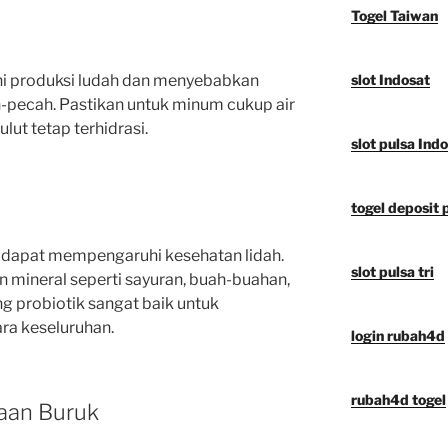
Togel Taiwan
i produksi ludah dan menyebabkan
slot Indosat
h-pecah. Pastikan untuk minum cukup air
lut tetap terhidrasi.
slot pulsa Ind
togel deposit 
dapat mempengaruhi kesehatan lidah.
slot pulsa tri
 mineral seperti sayuran, buah-buahan,
probiotik sangat baik untuk
ra keseluruhan.
login rubah4d
rubah4d togel
saan Buruk