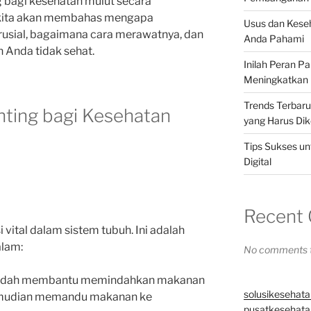
g bagi kesehatan mulut secara
i, kita akan membahas mengapa
Usus dan Kese
rusial, bagaimana cara merawatnya, dan
Anda Pahami
ah Anda tidak sehat.
Inilah Peran P
Meningkatkan 
Trends Terbar
ting bagi Kesehatan
yang Harus Dik
Tips Sukses un
Digital
Recent
 vital dalam sistem tubuh. Ini adalah
alam:
No comments t
Lidah membantu memindahkan makanan
solusikesehata
kemudian memandu makanan ke
pusatkesehatan