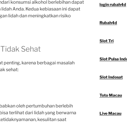
dari konsumsi alkohol berlebihan dapat
login rubah4d
idah Anda. Kedua kebiasaan ini dapat
gan lidah dan meningkatkan risiko
Rubah4d
Slot Tri
 Tidak Sehat
Slot Pulsa Ind
t penting, karena berbagai masalah
dak sehat:
Slot Indosat
Toto Macau
sebabkan oleh pertumbuhan berlebih
bisa terlihat dari lidah yang berwarna
Live Macau
ketidaknyamanan, kesulitan saat