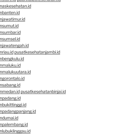
naskesehatan.id
nbanten.id
njawatimur.id
nsumut.id
nsumbar.id
nsumsel.id
njawatengah.id
riau.id
pusatkesehatanjambi.id
nbengkulu.id
nmaluku.id
nmalukuutara.id
gorontalo.id
nsabang.id
nmedan.id
pusatkesehatanbinjai.id
npadang.id
bukittinggi.id
npadangpanjang.id
ndumai.id
npalembang.id
lubuklinggau.id