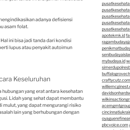
pusatkesehatan
pusatkesehata
pusatkesehata
 mengindikasikan adanya defisiensi
pusatkesehata
au asam folat.
pusatkesehata
apotekmk.id
fa
: Hal ini bisa jadi tanda dari kondisi
ragambudayaja
perti lupus atau penyakit autoimun
penikmatbuday
senibudayaisla
mybudaya.id
w
simerdupolresb
buffalogrovec
ecara Keseluruhan
craftycutz.co
williemcginest
a hubungan yang erat antara kesehatan
davidsonhard
 gusi. Lidah yang sehat dapat membantu
wilkinsactiong
 mulut, yang dapat mengurangi risiko
acemgmtgrou
masalah lain yang berhubungan dengan
cincinnatiukrai
oyaguerefinea
pbcvoice.com