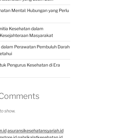
hatan Mental: Hubungan yang Perlu
anitia Kesehatan dalam
Kesejahteraan Masyarakat
u dalam Perawatan Pembuluh Darah
etahui
tuk Pengurus Kesehatan di Era
 Comments
o show.
n.id
asuransikesehatansyariah.id
store.id
pabrikalatkesehatan.id