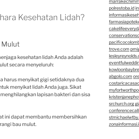
marrakechim
polrestoba.id
i
informasikeseh
hara Kesehatan Lidah?
farmasiapotek
cakelifeevery
conservationso
pacificocolomb
 Mulut
trove.com
pmi
lesleyreynolds
 menjaga kesehatan lidah Anda adalah
eventfulweddi
lut secara menyeluruh:
kowloonbaybr
abgolo.com
or
da harus menyikat gigi setidaknya dua
costaricacasa
untuk menyikat lidah Anda juga. Sikat
myfortworthpod
 menghilangkan lapisan bakteri dan sisa
kristenjaneph
srchurch.org
gi
conferencecal
lat ini dapat membantu membersihkan
stmichaelwtby.
rangi bau mulut.
zonainformasi.