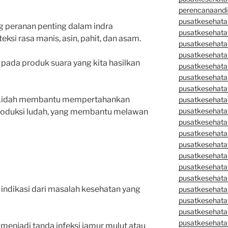
perencanaandi
pusatkesehata
 peranan penting dalam indra
pusatkesehata
si rasa manis, asin, pahit, dan asam.
pusatkesehata
pusatkesehata
i pada produk suara yang kita hasilkan
pusatkesehata
pusatkesehata
pusatkesehatan
 Lidah membantu mempertahankan
pusatkesehata
pusatkesehata
oduksi ludah, yang membantu melawan
pusatkesehata
pusatkesehatan
pusatkesehata
pusatkesehata
pusatkesehata
pusatkesehatan
 indikasi dari masalah kesehatan yang
pusatkesehata
pusatkesehata
pusatkesehata
pusatkesehatan
sa menjadi tanda infeksi jamur mulut atau