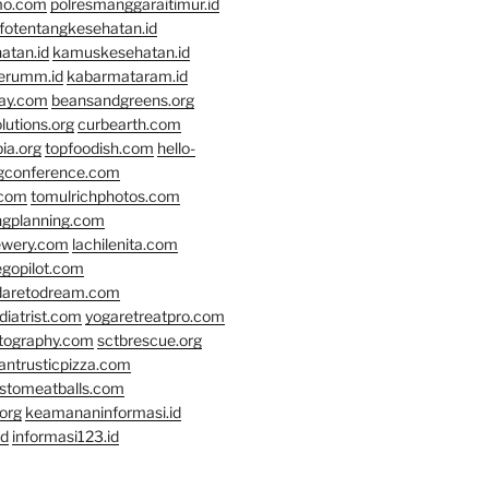
mo.com
polresmanggaraitimur.id
nfotentangkesehatan.id
atan.id
kamuskesehatan.id
erumm.id
kabarmataram.id
day.com
beansandgreens.org
lutions.org
curbearth.com
ia.org
topfoodish.com
hello-
gconference.com
.com
tomulrichphotos.com
ngplanning.com
ewery.com
lachilenita.com
egopilot.com
daretodream.com
iatrist.com
yogaretreatpro.com
otography.com
sctbrescue.org
antrusticpizza.com
lstomeatballs.com
org
keamananinformasi.id
id
informasi123.id