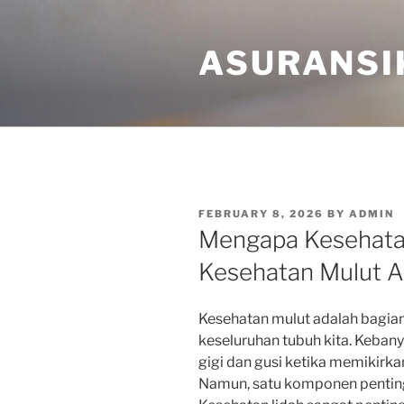
Skip
to
ASURANSI
content
POSTED
FEBRUARY 8, 2026
BY
ADMIN
ON
Mengapa Kesehatan
Kesehatan Mulut 
Kesehatan mulut adalah bagian
keseluruhan tubuh kita. Keban
gigi dan gusi ketika memikirk
Namun, satu komponen penting y