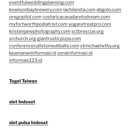
eventfulweddingplanning.com
kowloonbaybrewery.com
lachilenita.com
abgolo.com
oregopilot.com
costaricacasadaretodream.com
myfortworthpodiatrist.com
yogaretreatpro.com
kristenjanephotography.com
sctbrescue.org
srchurch.org
giantrusticpizza.com
conferencecallstomeatballs.com
stmichaelwtby.org
keamananinformasi.id
zonainformasi.id
informasi123.id
Togel Taiwan
slot Indosat
slot pulsa Indosat