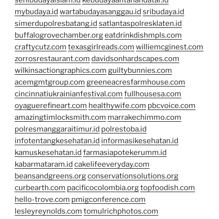
mybudaya.id
wartabudayasanggau.id
sribudaya.id
simerdupolresbatang.id
satlantaspolresklaten.id
buffalogrovechamber.org
eatdrinkdishmpls.com
craftycutz.com
texasgirlreads.com
williemcginest.com
zorrosrestaurant.com
davidsonhardscapes.com
wilkinsactiongraphics.com
guiltybunnies.com
acemgmtgroup.com
greeneacresfarmhouse.com
cincinnatiukrainianfestival.com
fullhousesa.com
oyaguerefineart.com
healthywife.com
pbcvoice.com
amazingtimlocksmith.com
marrakechimmo.com
polresmanggaraitimur.id
polrestoba.id
infotentangkesehatan.id
informasikesehatan.id
kamuskesehatan.id
farmasiapotekerumm.id
kabarmataram.id
cakelifeeveryday.com
beansandgreens.org
conservationsolutions.org
curbearth.com
pacificocolombia.org
topfoodish.com
hello-trove.com
pmigconference.com
lesleyreynolds.com
tomulrichphotos.com