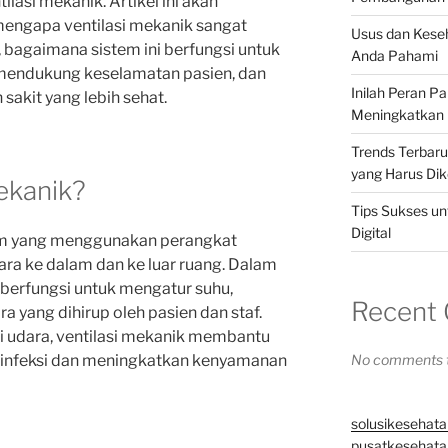
ilasi mekanik. Artikel ini akan
ngapa ventilasi mekanik sangat
Usus dan Kese
 bagaimana sistem ini berfungsi untuk
Anda Pahami
 mendukung keselamatan pasien, dan
Inilah Peran P
akit yang lebih sehat.
Meningkatkan 
Trends Terbar
yang Harus Dik
Mekanik?
Tips Sukses un
Digital
tem yang menggunakan perangkat
ra ke dalam dan ke luar ruang. Dalam
i berfungsi untuk mengatur suhu,
Recent
a yang dihirup oleh pasien dan staf.
i udara, ventilasi mekanik membantu
 infeksi dan meningkatkan kenyamanan
No comments t
solusikesehata
pusatkesehatan