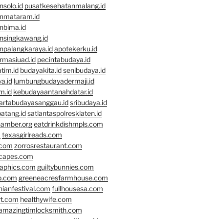
solo.id
pusatkesehatanmalang.id
nmataram.id
nbima.id
nsingkawang.id
npalangkaraya.id
apotekerku.id
rmasiuad.id
pecintabudaya.id
tim.id
budayakita.id
senibudaya.id
a.id
lumbungbudayadermaji.id
m.id
kebudayaantanahdatar.id
artabudayasanggau.id
sribudaya.id
atang.id
satlantaspolresklaten.id
hamber.org
eatdrinkdishmpls.com
m
texasgirlreads.com
.com
zorrosrestaurant.com
scapes.com
raphics.com
guiltybunnies.com
p.com
greeneacresfarmhouse.com
nianfestival.com
fullhousesa.com
rt.com
healthywife.com
amazingtimlocksmith.com