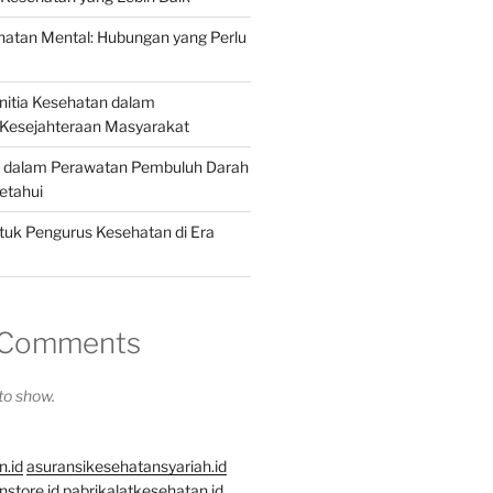
hatan Mental: Hubungan yang Perlu
anitia Kesehatan dalam
Kesejahteraan Masyarakat
u dalam Perawatan Pembuluh Darah
etahui
tuk Pengurus Kesehatan di Era
 Comments
o show.
n.id
asuransikesehatansyariah.id
store.id
pabrikalatkesehatan.id