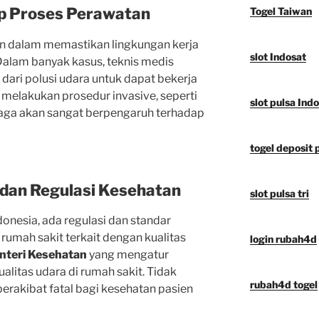
p Proses Perawatan
Togel Taiwan
an dalam memastikan lingkungan kerja
slot Indosat
 Dalam banyak kasus, teknis medis
ari polusi udara untuk dapat bekerja
 melakukan prosedur invasive, seperti
slot pulsa Ind
rjaga akan sangat berpengaruh terhadap
togel deposit 
dan Regulasi Kesehatan
slot pulsa tri
onesia, ada regulasi dan standar
h rumah sakit terkait dengan kualitas
login rubah4d
nteri Kesehatan
yang mengatur
ualitas udara di rumah sakit. Tidak
rubah4d togel
erakibat fatal bagi kesehatan pasien