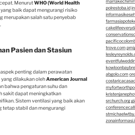
marrakechim
 cepat. Menurut
WHO (World Health
polrestoba.id
i
si yang baik dapat mengurangi risiko
informasikeseh
ang merupakan salah satu penyebab
farmasiapotek
.
cakelifeevery
conservationso
pacificocolomb
trove.com
pmi
n Pasien dan Stasiun
lesleyreynolds
eventfulweddi
kowloonbaybr
 aspek penting dalam perawatan
abgolo.com
or
 yang dilakukan oleh
American Journal
costaricacasa
an bahwa pengaturan suhu dan
myfortworthpod
h sakit dapat meningkatkan
kristenjaneph
fikan. Sistem ventilasi yang baik akan
srchurch.org
gi
conferencecal
tetap stabil dan mengurangi
stmichaelwtby.
zonainformasi.