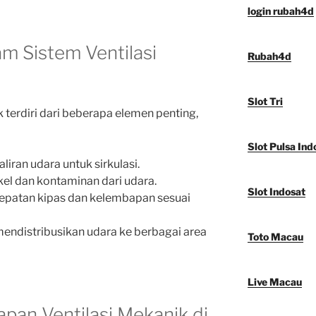
login rubah4d
m Sistem Ventilasi
Rubah4d
Slot Tri
k terdiri dari beberapa elemen penting,
Slot Pulsa Ind
liran udara untuk sirkulasi.
kel dan kontaminan dari udara.
Slot Indosat
cepatan kipas dan kelembapan sesuai
mendistribusikan udara ke berbagai area
Toto Macau
Live Macau
apan Ventilasi Mekanik di