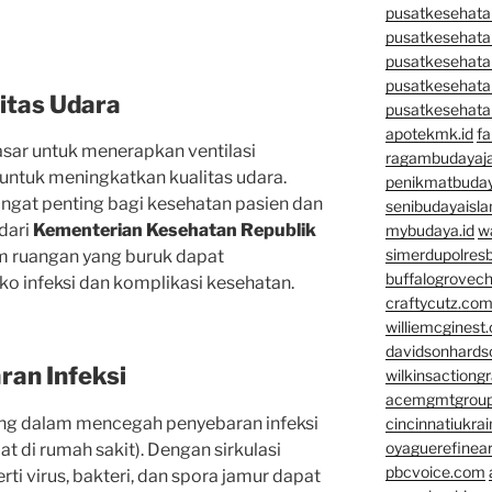
pusatkesehatan
pusatkesehata
pusatkesehata
pusatkesehata
itas Udara
pusatkesehata
apotekmk.id
fa
asar untuk menerapkan ventilasi
ragambudayaja
 untuk meningkatkan kualitas udara.
penikmatbuday
angat penting bagi kesehatan pasien dan
senibudayaisla
 dari
Kementerian Kesehatan Republik
mybudaya.id
w
simerdupolresb
am ruangan yang buruk dapat
buffalogrovec
o infeksi dan komplikasi kesehatan.
craftycutz.co
williemcginest
davidsonhard
an Infeksi
wilkinsactiong
acemgmtgrou
ing dalam mencegah penyebaran infeksi
cincinnatiukrai
oyaguerefinea
t di rumah sakit). Dengan sirkulasi
pbcvoice.com
ti virus, bakteri, dan spora jamur dapat