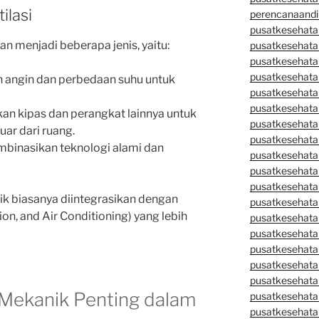
ilasi
perencanaandi
pusatkesehata
an menjadi beberapa jenis, yaitu:
pusatkesehata
pusatkesehata
pusatkesehata
 angin dan perbedaan suhu untuk
pusatkesehata
pusatkesehata
an kipas dan perangkat lainnya untuk
pusatkesehatan
ar dari ruang.
pusatkesehata
binasikan teknologi alami dan
pusatkesehata
pusatkesehata
pusatkesehatan
nik biasanya diintegrasikan dengan
pusatkesehata
on, and Air Conditioning) yang lebih
pusatkesehata
pusatkesehata
pusatkesehatan
pusatkesehata
pusatkesehata
 Mekanik Penting dalam
pusatkesehata
pusatkesehatan