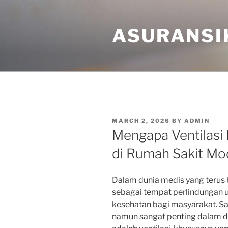
Skip
to
ASURANSI
content
POSTED
MARCH 2, 2026
BY
ADMIN
ON
Mengapa Ventilasi
di Rumah Sakit Mo
Dalam dunia medis yang terus
sebagai tempat perlindungan u
kesehatan bagi masyarakat. Sa
namun sangat penting dalam de