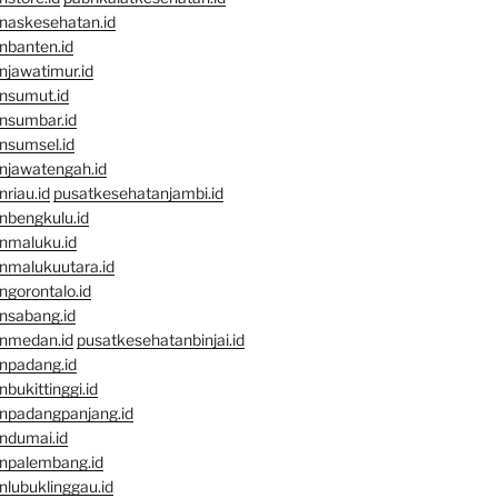
naskesehatan.id
nbanten.id
njawatimur.id
nsumut.id
nsumbar.id
nsumsel.id
njawatengah.id
riau.id
pusatkesehatanjambi.id
nbengkulu.id
nmaluku.id
nmalukuutara.id
gorontalo.id
nsabang.id
nmedan.id
pusatkesehatanbinjai.id
npadang.id
bukittinggi.id
npadangpanjang.id
ndumai.id
npalembang.id
lubuklinggau.id