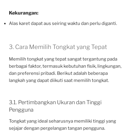
Kekurangan:
Alas karet dapat aus seiring waktu dan perlu diganti.
3. Cara Memilih Tongkat yang Tepat
Memilih tongkat yang tepat sangat tergantung pada
berbagai faktor, termasuk kebutuhan fisik, lingkungan,
dan preferensi pribadi. Berikut adalah beberapa
langkah yang dapat diikuti saat memilih tongkat.
3.1. Pertimbangkan Ukuran dan Tinggi
Pengguna
Tongkat yang ideal seharusnya memiliki tinggi yang
sejajar dengan pergelangan tangan pengguna.