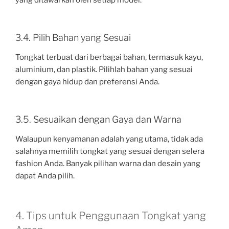
3.4. Pilih Bahan yang Sesuai
Tongkat terbuat dari berbagai bahan, termasuk kayu,
aluminium, dan plastik. Pilihlah bahan yang sesuai
dengan gaya hidup dan preferensi Anda.
3.5. Sesuaikan dengan Gaya dan Warna
Walaupun kenyamanan adalah yang utama, tidak ada
salahnya memilih tongkat yang sesuai dengan selera
fashion Anda. Banyak pilihan warna dan desain yang
dapat Anda pilih.
4. Tips untuk Penggunaan Tongkat yang