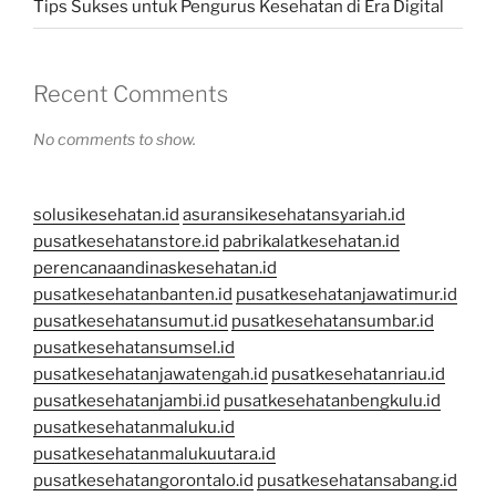
Tips Sukses untuk Pengurus Kesehatan di Era Digital
Recent Comments
No comments to show.
solusikesehatan.id
asuransikesehatansyariah.id
pusatkesehatanstore.id
pabrikalatkesehatan.id
perencanaandinaskesehatan.id
pusatkesehatanbanten.id
pusatkesehatanjawatimur.id
pusatkesehatansumut.id
pusatkesehatansumbar.id
pusatkesehatansumsel.id
pusatkesehatanjawatengah.id
pusatkesehatanriau.id
pusatkesehatanjambi.id
pusatkesehatanbengkulu.id
pusatkesehatanmaluku.id
pusatkesehatanmalukuutara.id
pusatkesehatangorontalo.id
pusatkesehatansabang.id