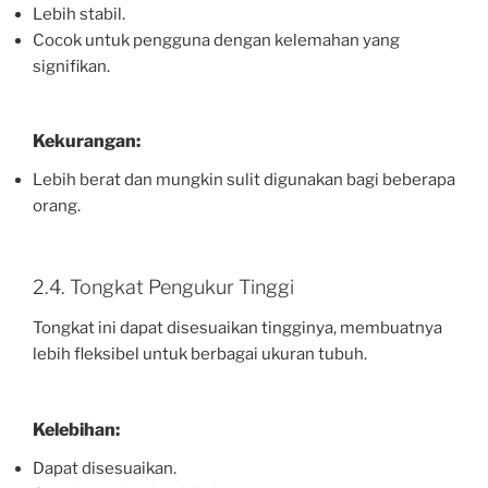
Lebih stabil.
Cocok untuk pengguna dengan kelemahan yang
signifikan.
Kekurangan:
Lebih berat dan mungkin sulit digunakan bagi beberapa
orang.
2.4. Tongkat Pengukur Tinggi
Tongkat ini dapat disesuaikan tingginya, membuatnya
lebih fleksibel untuk berbagai ukuran tubuh.
Kelebihan:
Dapat disesuaikan.