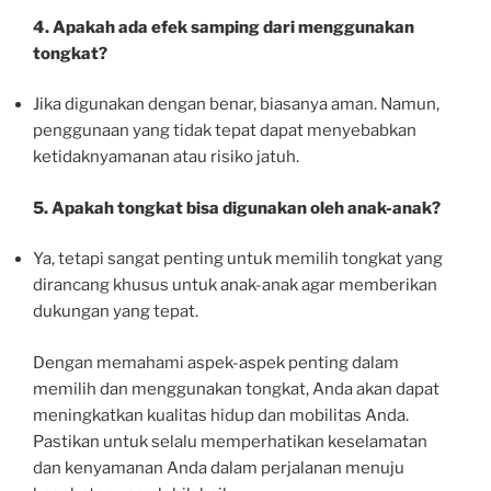
4. Apakah ada efek samping dari menggunakan
tongkat?
Jika digunakan dengan benar, biasanya aman. Namun,
penggunaan yang tidak tepat dapat menyebabkan
ketidaknyamanan atau risiko jatuh.
5. Apakah tongkat bisa digunakan oleh anak-anak?
Ya, tetapi sangat penting untuk memilih tongkat yang
dirancang khusus untuk anak-anak agar memberikan
dukungan yang tepat.
Dengan memahami aspek-aspek penting dalam
memilih dan menggunakan tongkat, Anda akan dapat
meningkatkan kualitas hidup dan mobilitas Anda.
Pastikan untuk selalu memperhatikan keselamatan
dan kenyamanan Anda dalam perjalanan menuju