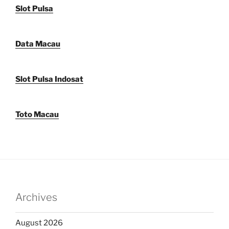
Slot Pulsa
Data Macau
Slot Pulsa Indosat
Toto Macau
Archives
August 2026