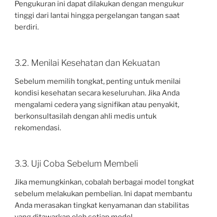
Pengukuran ini dapat dilakukan dengan mengukur
tinggi dari lantai hingga pergelangan tangan saat
berdiri.
3.2. Menilai Kesehatan dan Kekuatan
Sebelum memilih tongkat, penting untuk menilai
kondisi kesehatan secara keseluruhan. Jika Anda
mengalami cedera yang signifikan atau penyakit,
berkonsultasilah dengan ahli medis untuk
rekomendasi.
3.3. Uji Coba Sebelum Membeli
Jika memungkinkan, cobalah berbagai model tongkat
sebelum melakukan pembelian. Ini dapat membantu
Anda merasakan tingkat kenyamanan dan stabilitas
yang ditawarkan oleh setiap model.