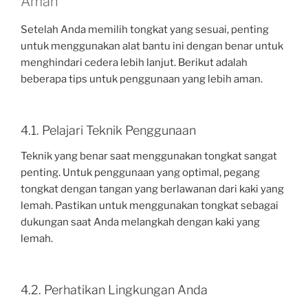
Aman
Setelah Anda memilih tongkat yang sesuai, penting
untuk menggunakan alat bantu ini dengan benar untuk
menghindari cedera lebih lanjut. Berikut adalah
beberapa tips untuk penggunaan yang lebih aman.
4.1. Pelajari Teknik Penggunaan
Teknik yang benar saat menggunakan tongkat sangat
penting. Untuk penggunaan yang optimal, pegang
tongkat dengan tangan yang berlawanan dari kaki yang
lemah. Pastikan untuk menggunakan tongkat sebagai
dukungan saat Anda melangkah dengan kaki yang
lemah.
4.2. Perhatikan Lingkungan Anda