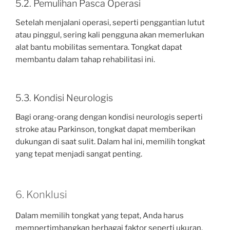
5.2. Pemulihan Pasca Operasi
Setelah menjalani operasi, seperti penggantian lutut
atau pinggul, sering kali pengguna akan memerlukan
alat bantu mobilitas sementara. Tongkat dapat
membantu dalam tahap rehabilitasi ini.
5.3. Kondisi Neurologis
Bagi orang-orang dengan kondisi neurologis seperti
stroke atau Parkinson, tongkat dapat memberikan
dukungan di saat sulit. Dalam hal ini, memilih tongkat
yang tepat menjadi sangat penting.
6. Konklusi
Dalam memilih tongkat yang tepat, Anda harus
mempertimbangkan berbagai faktor seperti ukuran,