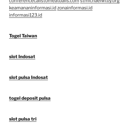
conferencecallstomeatballs.com
stmichaelwtby.org
keamananinformasi.id
zonainformasi.id
informasi123.id
Togel Taiwan
slot Indosat
slot pulsa Indosat
togel deposit pulsa
slot pulsa tri