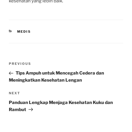
kesehatan yang lebih baik.
CATEGORIES
MEDIS
Post
Previous
PREVIOUS
navigation
Post
Tips Ampuh untuk Mencegah Cedera dan
Meningkatkan Kesehatan Lengan
Next
NEXT
Post
Panduan Lengkap Menjaga Kesehatan Kuku dan
Rambut