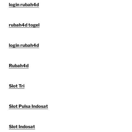
login rubah4d
rubah4d togel
login rubah4d
Rubah4d
Slot Tri
Slot Pulsa Indosat
Slot Indosat