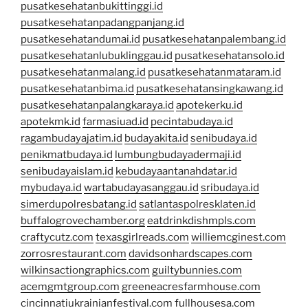
pusatkesehatanbukittinggi.id
pusatkesehatanpadangpanjang.id
pusatkesehatandumai.id
pusatkesehatanpalembang.id
pusatkesehatanlubuklinggau.id
pusatkesehatansolo.id
pusatkesehatanmalang.id
pusatkesehatanmataram.id
pusatkesehatanbima.id
pusatkesehatansingkawang.id
pusatkesehatanpalangkaraya.id
apotekerku.id
apotekmk.id
farmasiuad.id
pecintabudaya.id
ragambudayajatim.id
budayakita.id
senibudaya.id
penikmatbudaya.id
lumbungbudayadermaji.id
senibudayaislam.id
kebudayaantanahdatar.id
mybudaya.id
wartabudayasanggau.id
sribudaya.id
simerdupolresbatang.id
satlantaspolresklaten.id
buffalogrovechamber.org
eatdrinkdishmpls.com
craftycutz.com
texasgirlreads.com
williemcginest.com
zorrosrestaurant.com
davidsonhardscapes.com
wilkinsactiongraphics.com
guiltybunnies.com
acemgmtgroup.com
greeneacresfarmhouse.com
cincinnatiukrainianfestival.com
fullhousesa.com