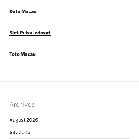
Data Macau
Slot Pulsa Indosat
Toto Macau
Archives
August 2026
July 2026