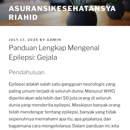
Skip
ASURANSIKESEHATANSYA
to
RIAHID
content
POSTED
JULY 17, 2025
BY
ADMIN
ON
Panduan Lengkap Mengenal
Epilepsi: Gejala
Pendahuluan
Epilepsi adalah salah satu gangguan neurologis yang
paling umum terjadi di seluruh dunia. Menurut WHO,
diperkirakan ada lebih dari 50 juta orang di seluruh
dunia yang menderita epilepsi. Meskipun banyak orang
telah mendengar tentang epilepsi, banyak yang tidak
sepenuhnya memahami apa itu, apa gejalanya, dan
bagaimana cara mengelolanya. Dalam panduan ini, kita