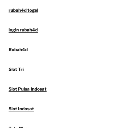
rubah4d togel
login rubah4d
Rubah4d
Slot Tri
Slot Pulsa Indosat
Slot Indosat