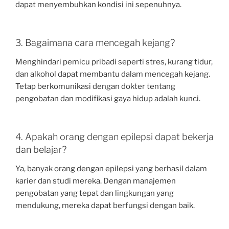
dapat menyembuhkan kondisi ini sepenuhnya.
3. Bagaimana cara mencegah kejang?
Menghindari pemicu pribadi seperti stres, kurang tidur,
dan alkohol dapat membantu dalam mencegah kejang.
Tetap berkomunikasi dengan dokter tentang
pengobatan dan modifikasi gaya hidup adalah kunci.
4. Apakah orang dengan epilepsi dapat bekerja
dan belajar?
Ya, banyak orang dengan epilepsi yang berhasil dalam
karier dan studi mereka. Dengan manajemen
pengobatan yang tepat dan lingkungan yang
mendukung, mereka dapat berfungsi dengan baik.