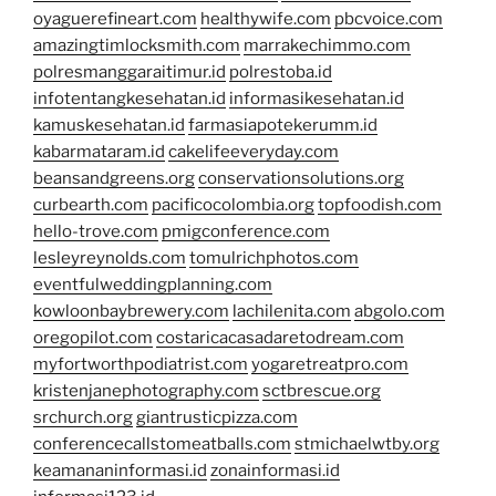
oyaguerefineart.com
healthywife.com
pbcvoice.com
amazingtimlocksmith.com
marrakechimmo.com
polresmanggaraitimur.id
polrestoba.id
infotentangkesehatan.id
informasikesehatan.id
kamuskesehatan.id
farmasiapotekerumm.id
kabarmataram.id
cakelifeeveryday.com
beansandgreens.org
conservationsolutions.org
curbearth.com
pacificocolombia.org
topfoodish.com
hello-trove.com
pmigconference.com
lesleyreynolds.com
tomulrichphotos.com
eventfulweddingplanning.com
kowloonbaybrewery.com
lachilenita.com
abgolo.com
oregopilot.com
costaricacasadaretodream.com
myfortworthpodiatrist.com
yogaretreatpro.com
kristenjanephotography.com
sctbrescue.org
srchurch.org
giantrusticpizza.com
conferencecallstomeatballs.com
stmichaelwtby.org
keamananinformasi.id
zonainformasi.id