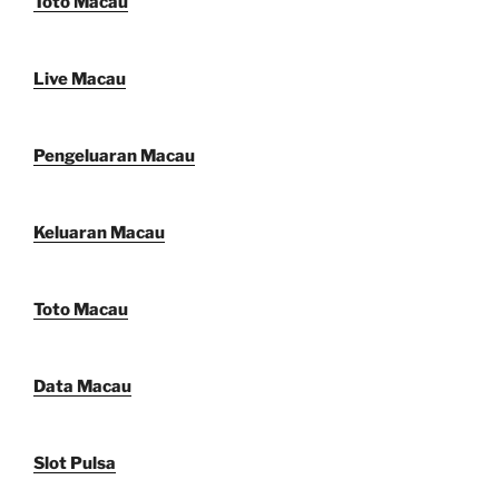
Toto Macau
Live Macau
Pengeluaran Macau
Keluaran Macau
Toto Macau
Data Macau
Slot Pulsa