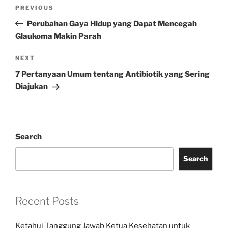
Post
Previous
PREVIOUS
navigation
Post
Perubahan Gaya Hidup yang Dapat Mencegah
Glaukoma Makin Parah
Next
NEXT
Post
7 Pertanyaan Umum tentang Antibiotik yang Sering
Diajukan
Search
Search
Recent Posts
Ketahui Tanggung Jawab Ketua Kesehatan untuk