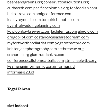
beansandgreens.org
conservationsolutions.org
curbearth.com
pacificocolombia.org
topfoodish.com
hello-trove.com
pmigconference.com
lesleyreynolds.com
tomulrichphotos.com
eventfulweddingplanning.com
kowloonbaybrewery.com
lachilenita.com
abgolo.com
oregopilot.com
costaricacasadaretodream.com
myfortworthpodiatrist.com
yogaretreatpro.com
kristenjanephotography.com
sctbrescue.org
srchurch.org
giantrusticpizza.com
conferencecallstomeatballs.com
stmichaelwtby.org
keamananinformasi.id
zonainformasi.id
informasi123.id
Togel Taiwan
slot Indosat