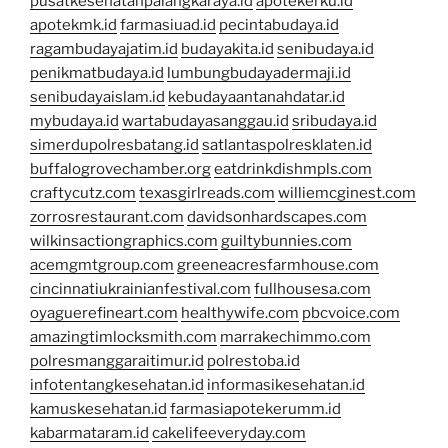
pusatkesehatanpalangkaraya.id
apotekerku.id
apotekmk.id
farmasiuad.id
pecintabudaya.id
ragambudayajatim.id
budayakita.id
senibudaya.id
penikmatbudaya.id
lumbungbudayadermaji.id
senibudayaislam.id
kebudayaantanahdatar.id
mybudaya.id
wartabudayasanggau.id
sribudaya.id
simerdupolresbatang.id
satlantaspolresklaten.id
buffalogrovechamber.org
eatdrinkdishmpls.com
craftycutz.com
texasgirlreads.com
williemcginest.com
zorrosrestaurant.com
davidsonhardscapes.com
wilkinsactiongraphics.com
guiltybunnies.com
acemgmtgroup.com
greeneacresfarmhouse.com
cincinnatiukrainianfestival.com
fullhousesa.com
oyaguerefineart.com
healthywife.com
pbcvoice.com
amazingtimlocksmith.com
marrakechimmo.com
polresmanggaraitimur.id
polrestoba.id
infotentangkesehatan.id
informasikesehatan.id
kamuskesehatan.id
farmasiapotekerumm.id
kabarmataram.id
cakelifeeveryday.com