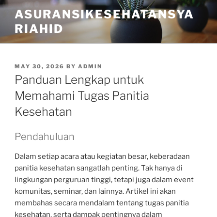
Skip
ASURANSIKESEHATANSYA
to
RIAHID
content
POSTED
MAY 30, 2026
BY
ADMIN
ON
Panduan Lengkap untuk
Memahami Tugas Panitia
Kesehatan
Pendahuluan
Dalam setiap acara atau kegiatan besar, keberadaan
panitia kesehatan sangatlah penting. Tak hanya di
lingkungan perguruan tinggi, tetapi juga dalam event
komunitas, seminar, dan lainnya. Artikel ini akan
membahas secara mendalam tentang tugas panitia
kesehatan, serta dampak pentingnya dalam