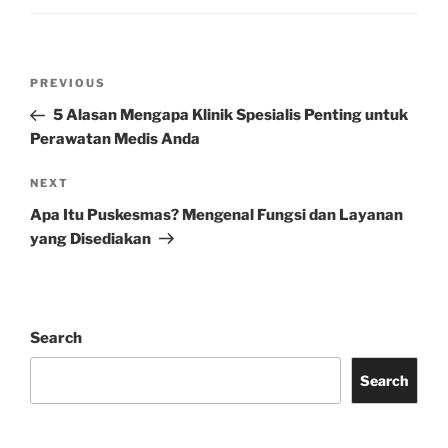
Post
Previous
PREVIOUS
navigation
Post
5 Alasan Mengapa Klinik Spesialis Penting untuk
Perawatan Medis Anda
Next
NEXT
Post
Apa Itu Puskesmas? Mengenal Fungsi dan Layanan
yang Disediakan
Search
Search