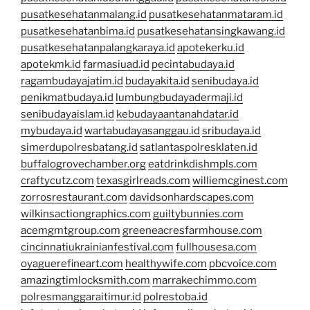
pusatkesehatanmalang.id
pusatkesehatanmataram.id
pusatkesehatanbima.id
pusatkesehatansingkawang.id
pusatkesehatanpalangkaraya.id
apotekerku.id
apotekmk.id
farmasiuad.id
pecintabudaya.id
ragambudayajatim.id
budayakita.id
senibudaya.id
penikmatbudaya.id
lumbungbudayadermaji.id
senibudayaislam.id
kebudayaantanahdatar.id
mybudaya.id
wartabudayasanggau.id
sribudaya.id
simerdupolresbatang.id
satlantaspolresklaten.id
buffalogrovechamber.org
eatdrinkdishmpls.com
craftycutz.com
texasgirlreads.com
williemcginest.com
zorrosrestaurant.com
davidsonhardscapes.com
wilkinsactiongraphics.com
guiltybunnies.com
acemgmtgroup.com
greeneacresfarmhouse.com
cincinnatiukrainianfestival.com
fullhousesa.com
oyaguerefineart.com
healthywife.com
pbcvoice.com
amazingtimlocksmith.com
marrakechimmo.com
polresmanggaraitimur.id
polrestoba.id