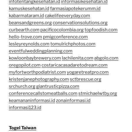
infotentangkesehatan.id
informasikesehatan.id
kamuskesehatan.id
farmasiapotekerumm.id
kabarmataram.id
cakelifeeveryday.com
beansandgreens.org
conservationsolutions.org
curbearth.com
pacificocolombia.org
topfoodish.com
hello-trove.com
pmigconference.com
lesleyreynolds.com
tomulrichphotos.com
eventfulweddingplanning.com
kowloonbaybrewery.com
lachilenita.com
abgolo.com
oregopilot.com
costaricacasadaretodream.com
myfortworthpodiatrist.com
yogaretreatpro.com
kristenjanephotography.com
sctbrescue.org
srchurch.org
giantrusticpizza.com
conferencecallstomeatballs.com
stmichaelwtby.org
keamananinformasi.id
zonainformasi.id
informasi123.id
Togel Taiwan