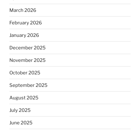
March 2026
February 2026
January 2026
December 2025
November 2025
October 2025
September 2025
August 2025
July 2025
June 2025