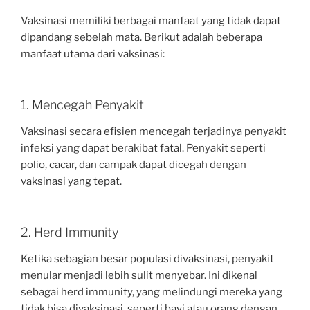
Vaksinasi memiliki berbagai manfaat yang tidak dapat
dipandang sebelah mata. Berikut adalah beberapa
manfaat utama dari vaksinasi:
1. Mencegah Penyakit
Vaksinasi secara efisien mencegah terjadinya penyakit
infeksi yang dapat berakibat fatal. Penyakit seperti
polio, cacar, dan campak dapat dicegah dengan
vaksinasi yang tepat.
2. Herd Immunity
Ketika sebagian besar populasi divaksinasi, penyakit
menular menjadi lebih sulit menyebar. Ini dikenal
sebagai herd immunity, yang melindungi mereka yang
tidak bisa divaksinasi, seperti bayi atau orang dengan