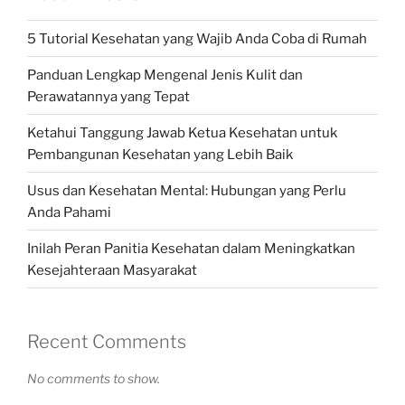
5 Tutorial Kesehatan yang Wajib Anda Coba di Rumah
Panduan Lengkap Mengenal Jenis Kulit dan
Perawatannya yang Tepat
Ketahui Tanggung Jawab Ketua Kesehatan untuk
Pembangunan Kesehatan yang Lebih Baik
Usus dan Kesehatan Mental: Hubungan yang Perlu
Anda Pahami
Inilah Peran Panitia Kesehatan dalam Meningkatkan
Kesejahteraan Masyarakat
Recent Comments
No comments to show.