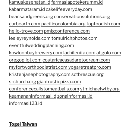
kamuskesehatan.id
farmasiapotekerumm.id
kabarmataram.id
cakelifeeveryday.com
beansandgreens.org
conservationsolutions.org
curbearth.com
pacificocolombia.org
topfoodish.com
hello-trove.com
pmigconference.com
lesleyreynolds.com
tomulrichphotos.com
eventfulweddingplanning.com
kowloonbaybrewery.com
lachilenita.com
abgolo.com
oregopilot.com
costaricacasadaretodream.com
myfortworthpodiatrist.com
yogaretreatpro.com
kristenjanephotography.com
sctbrescue.org
srchurch.org
giantrusticpizza.com
conferencecallstomeatballs.com
stmichaelwtby.org
keamananinformasi.id
zonainformasi.id
informasi123.id
Togel Taiwan