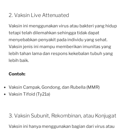
2. Vaksin Live Attenuated
Vaksin ini menggunakan virus atau bakteri yang hidup
tetapi telah dilemahkan sehingga tidak dapat
menyebabkan penyakit pada individu yang sehat.
Vaksin jenis ini mampu memberikan imunitas yang
lebih tahan lama dan respons kekebalan tubuh yang
lebih baik.
Contoh:
Vaksin Campak, Gondong, dan Rubella (MMR)
Vaksin Tifoid (Ty21a)
3. Vaksin Subunit, Rekombinan, atau Konjugat
Vaksin ini hanya menggunakan bagian dari virus atau