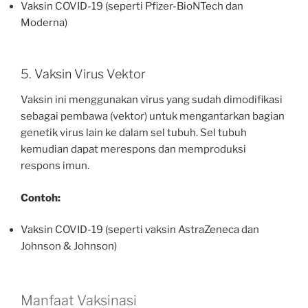
Vaksin COVID-19 (seperti Pfizer-BioNTech dan
Moderna)
5. Vaksin Virus Vektor
Vaksin ini menggunakan virus yang sudah dimodifikasi
sebagai pembawa (vektor) untuk mengantarkan bagian
genetik virus lain ke dalam sel tubuh. Sel tubuh
kemudian dapat merespons dan memproduksi
respons imun.
Contoh:
Vaksin COVID-19 (seperti vaksin AstraZeneca dan
Johnson & Johnson)
Manfaat Vaksinasi