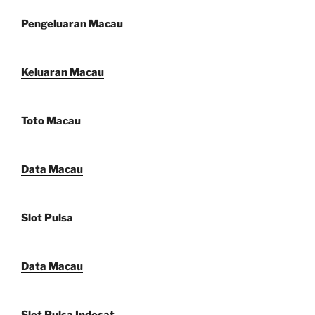
Pengeluaran Macau
Keluaran Macau
Toto Macau
Data Macau
Slot Pulsa
Data Macau