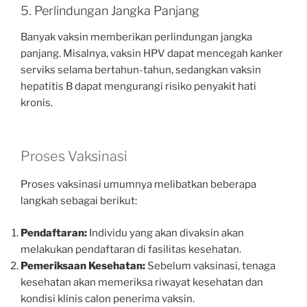
5. Perlindungan Jangka Panjang
Banyak vaksin memberikan perlindungan jangka
panjang. Misalnya, vaksin HPV dapat mencegah kanker
serviks selama bertahun-tahun, sedangkan vaksin
hepatitis B dapat mengurangi risiko penyakit hati
kronis.
Proses Vaksinasi
Proses vaksinasi umumnya melibatkan beberapa
langkah sebagai berikut:
Pendaftaran:
Individu yang akan divaksin akan
melakukan pendaftaran di fasilitas kesehatan.
Pemeriksaan Kesehatan:
Sebelum vaksinasi, tenaga
kesehatan akan memeriksa riwayat kesehatan dan
kondisi klinis calon penerima vaksin.