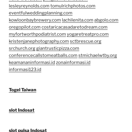
lesleyreynolds.com
tomulrichphotos.com
eventfulweddingplanning.com
kowloonbaybrewery.com
lachilenita.com
abgolo.com
oregopilot.com
costaricacasadaretodream.com
myfortworthpodiatrist.com
yogaretreatpro.com
kristenjanephotography.com
sctbrescue.org
srchurch.org
giantrusticpizza.com
conferencecallstomeatballs.com
stmichaelwtby.org
keamananinformasi.id
zonainformasi.id
informasi123.id
Togel Taiwan
slot Indosat
slot pulsa Indosat