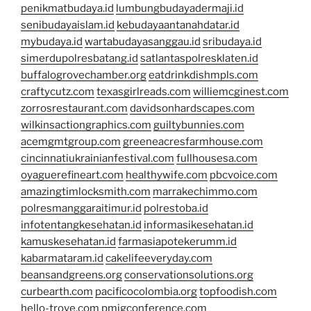
penikmatbudaya.id
lumbungbudayadermaji.id
senibudayaislam.id
kebudayaantanahdatar.id
mybudaya.id
wartabudayasanggau.id
sribudaya.id
simerdupolresbatang.id
satlantaspolresklaten.id
buffalogrovechamber.org
eatdrinkdishmpls.com
craftycutz.com
texasgirlreads.com
williemcginest.com
zorrosrestaurant.com
davidsonhardscapes.com
wilkinsactiongraphics.com
guiltybunnies.com
acemgmtgroup.com
greeneacresfarmhouse.com
cincinnatiukrainianfestival.com
fullhousesa.com
oyaguerefineart.com
healthywife.com
pbcvoice.com
amazingtimlocksmith.com
marrakechimmo.com
polresmanggaraitimur.id
polrestoba.id
infotentangkesehatan.id
informasikesehatan.id
kamuskesehatan.id
farmasiapotekerumm.id
kabarmataram.id
cakelifeeveryday.com
beansandgreens.org
conservationsolutions.org
curbearth.com
pacificocolombia.org
topfoodish.com
hello-trove.com
pmigconference.com