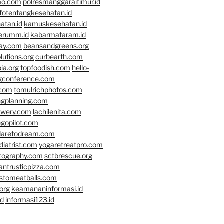
mo.com
polresmanggaraitimur.id
nfotentangkesehatan.id
atan.id
kamuskesehatan.id
erumm.id
kabarmataram.id
day.com
beansandgreens.org
lutions.org
curbearth.com
ia.org
topfoodish.com
hello-
gconference.com
.com
tomulrichphotos.com
ngplanning.com
ewery.com
lachilenita.com
egopilot.com
daretodream.com
iatrist.com
yogaretreatpro.com
otography.com
sctbrescue.org
antrusticpizza.com
lstomeatballs.com
org
keamananinformasi.id
id
informasi123.id