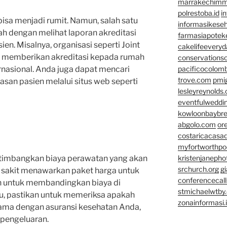
marrakechim
polrestoba.id
i
isa menjadi rumit. Namun, salah satu
informasikeseh
h dengan melihat laporan akreditasi
farmasiapotek
ien. Misalnya, organisasi seperti Joint
cakelifeevery
I) memberikan akreditasi kepada rumah
conservationso
rnasional. Anda juga dapat mencari
pacificocolomb
trove.com
pmi
asan pasien melalui situs web seperti
lesleyreynolds
eventfulweddi
kowloonbaybr
abgolo.com
or
costaricacasa
myfortworthpod
timbangkan biaya perawatan yang akan
kristenjaneph
srchurch.org
gi
sakit menawarkan paket harga untuk
conferencecal
kan untuk membandingkan biaya di
stmichaelwtby.
tu, pastikan untuk memeriksa apakah
zonainformasi.
sama dengan asuransi kesehatan Anda,
pengeluaran.