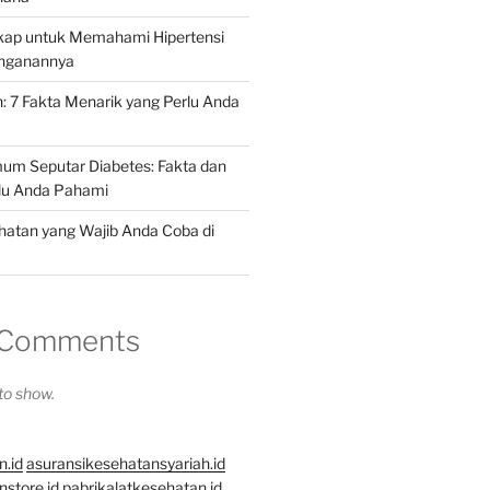
ap untuk Memahami Hipertensi
anganannya
: 7 Fakta Menarik yang Perlu Anda
um Seputar Diabetes: Fakta dan
rlu Anda Pahami
ehatan yang Wajib Anda Coba di
 Comments
o show.
n.id
asuransikesehatansyariah.id
store.id
pabrikalatkesehatan.id