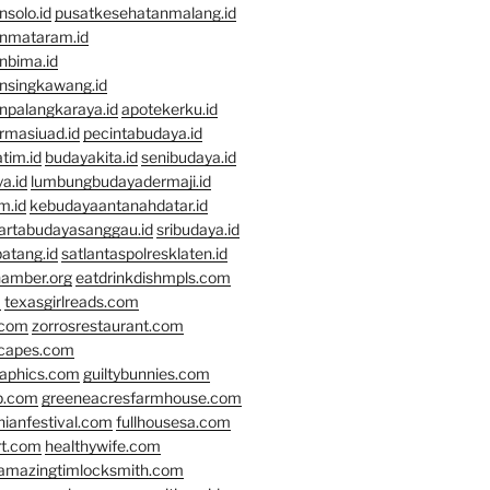
solo.id
pusatkesehatanmalang.id
nmataram.id
nbima.id
nsingkawang.id
npalangkaraya.id
apotekerku.id
rmasiuad.id
pecintabudaya.id
tim.id
budayakita.id
senibudaya.id
a.id
lumbungbudayadermaji.id
m.id
kebudayaantanahdatar.id
artabudayasanggau.id
sribudaya.id
atang.id
satlantaspolresklaten.id
hamber.org
eatdrinkdishmpls.com
m
texasgirlreads.com
.com
zorrosrestaurant.com
scapes.com
raphics.com
guiltybunnies.com
p.com
greeneacresfarmhouse.com
nianfestival.com
fullhousesa.com
rt.com
healthywife.com
amazingtimlocksmith.com