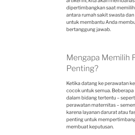
artikel ini, kita akan membahas
dipertimbangkan saat memilih
antara rumah sakit swasta da
untuk membantu Anda membuat
bertanggung jawab.
Mengapa Memilih R
Penting?
Ketika datang ke perawatan ke
cocok untuk semua. Beberapa 
dalam bidang tertentu – sepert
perawatan maternitas – sement
karena layanan darurat atau fasi
penting untuk mempertimbangk
membuat keputusan.