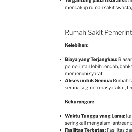
Tergantung pada Asuransi:
Ji
mencakup rumah sakit swasta, 
Rumah Sakit Pemerin
Kelebihan:
Biaya yang Terjangkau:
Biasan
pemerintah lebih rendah, bahka
memenuhi syarat.
Akses untuk Semua:
Rumah sa
semua segmen masyarakat, te
Kekurangan:
Waktu Tunggu yang Lama:
ka
seringkali mengalami antrean 
Fasilitas Terbatas:
Fasilitas da