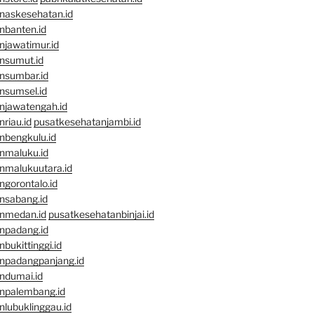
naskesehatan.id
nbanten.id
njawatimur.id
nsumut.id
nsumbar.id
nsumsel.id
njawatengah.id
riau.id
pusatkesehatanjambi.id
nbengkulu.id
nmaluku.id
nmalukuutara.id
gorontalo.id
nsabang.id
nmedan.id
pusatkesehatanbinjai.id
npadang.id
bukittinggi.id
npadangpanjang.id
ndumai.id
npalembang.id
lubuklinggau.id