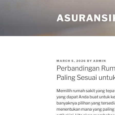
Skip
to
ASURANSI
content
POSTED
MARCH 5, 2026
BY
ADMIN
ON
Perbandingan Ruma
Paling Sesuai unt
Memilih rumah sakit yang tepat
yang dapat Anda buat untuk k
banyaknya pilihan yang tersedi
menentukan mana yang paling