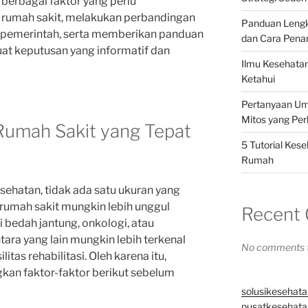
 berbagai faktor yang perlu
 rumah sakit, melakukan perbandingan
Panduan Lengk
n pemerintah, serta memberikan panduan
dan Cara Pen
 keputusan yang informatif dan
Ilmu Kesehatan
Ketahui
Pertanyaan Um
Mitos yang Pe
umah Sakit yang Tepat
5 Tutorial Kes
Rumah
sehatan, tidak ada satu ukuran yang
rumah sakit mungkin lebih unggul
Recent
i bedah jantung, onkologi, atau
ara yang lain mungkin lebih terkenal
No comments t
litas rehabilitasi. Oleh karena itu,
an faktor-faktor berikut sebelum
solusikesehata
pusatkesehatan