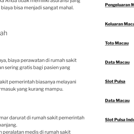
ka Anda tidak memiliki asuransi yang
Pengeluaran 
biaya bisa menjadi sangat mahal.
Keluaran Mac
tah
Toto Macau
ya, biaya perawatan di rumah sakit
Data Macau
n sering gratis bagi pasien yang
Slot Pulsa
kit pemerintah biasanya melayani
rmasuk yang kurang mampu.
Data Macau
mar darurat di rumah sakit pemerintah
Slot Pulsa Ind
panjang.
n peralatan medis di rumah sakit