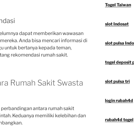
Togel Taiwan
ndasi
slot Indosat
sebelumnya dapat memberikan wawasan
mereka. Anda bisa mencari informasi di
slot pulsa Ind
agu untuk bertanya kepada teman,
ntang rekomendasi rumah sakit.
togel deposit 
ra Rumah Sakit Swasta
slot pulsa tri
login rubah4d
perbandingan antara rumah sakit
ntah. Keduanya memiliki kelebihan dan
rubah4d togel
imbangkan.