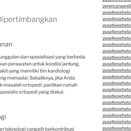
perencanaandi
pusatkesehata
 Dipertimbangkan
pusatkesehata
pusatkesehata
pusatkesehata
pusatkesehata
yanan
pusatkesehata
pusatkesehatan
unggulan dan spesialisasi yang berbeda.
pusatkesehata
an perawatan untuk kondisi jantung,
pusatkesehata
pusatkesehata
kit yang memiliki tim kardiologi
pusatkesehatan
ang memadai. Sebaliknya, jika Anda
pusatkesehata
 masalah ortopedi, pastikan rumah
pusatkesehata
spesialis ortopedi yang diakui.
pusatkesehata
pusatkesehatan
pusatkesehata
pusatkesehata
ogi
pusatkesehata
pusatkesehatan
an teknologi canggih berkontribusi