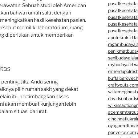
pusatkesehatan
erawatan. Sebuah studi oleh American
pusatkesehata
kkan bahwa rumah sakit dengan
pusatkesehata
 meningkatkan hasil kesehatan pasien.
pusatkesehata
ersebut memiliki laboratorium, ruang
pusatkesehata
yang diperlukan untuk memberikan
apotekmk.id
fa
ragambudayaja
penikmatbuday
senibudayaisla
mybudaya.id
w
itas
simerdupolresb
buffalogrovec
 penting. Jika Anda sering
craftycutz.co
knya pilih rumah sakit yang dekat
williemcginest
elain itu, pertimbangkan akses
davidsonhard
. Ini akan membuat kunjungan lebih
wilkinsactiong
lam situasi darurat.
acemgmtgrou
cincinnatiukrai
oyaguerefinea
pbcvoice.com