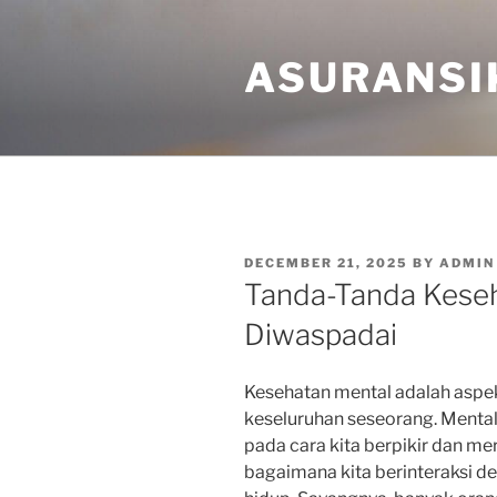
Skip
to
ASURANSI
content
POSTED
DECEMBER 21, 2025
BY
ADMIN
ON
Tanda-Tanda Keseh
Diwaspadai
Kesehatan mental adalah aspek
keseluruhan seseorang. Mental
pada cara kita berpikir dan m
bagaimana kita berinteraksi d