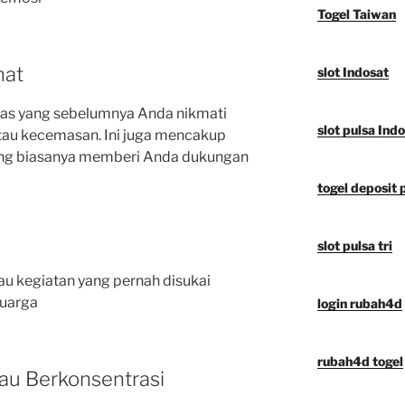
Togel Taiwan
nat
slot Indosat
tas yang sebelumnya Anda nikmati
slot pulsa Ind
tau kecemasan. Ini juga mencakup
ang biasanya memberi Anda dukungan
togel deposit 
slot pulsa tri
tau kegiatan yang pernah disukai
luarga
login rubah4d
rubah4d togel
atau Berkonsentrasi