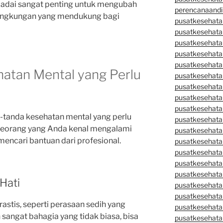
padai sangat penting untuk mengubah
perencanaandi
 lingkungan yang mendukung bagi
pusatkesehata
pusatkesehata
pusatkesehata
pusatkesehata
pusatkesehata
atan Mental yang Perlu
pusatkesehata
pusatkesehatan
pusatkesehata
pusatkesehata
-tanda kesehatan mental yang perlu
pusatkesehata
eseorang yang Anda kenal mengalami
pusatkesehatan
 mencari bantuan dari profesional.
pusatkesehata
pusatkesehata
pusatkesehata
pusatkesehatan
Hati
pusatkesehata
pusatkesehata
astis, seperti perasaan sedih yang
pusatkesehata
sangat bahagia yang tidak biasa, bisa
pusatkesehatan