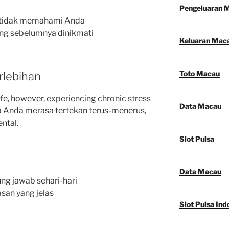
Pengeluaran 
n tidak memahami Anda
yang sebelumnya dinikmati
Keluaran Mac
Toto Macau
rlebihan
life, however, experiencing chronic stress
Data Macau
ika Anda merasa tertekan terus-menerus,
ntal.
Slot Pulsa
Data Macau
ng jawab sehari-hari
san yang jelas
Slot Pulsa Ind