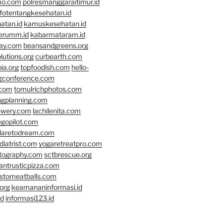
mo.com
polresmanggaraitimur.id
nfotentangkesehatan.id
atan.id
kamuskesehatan.id
erumm.id
kabarmataram.id
day.com
beansandgreens.org
lutions.org
curbearth.com
ia.org
topfoodish.com
hello-
gconference.com
.com
tomulrichphotos.com
ngplanning.com
ewery.com
lachilenita.com
egopilot.com
daretodream.com
iatrist.com
yogaretreatpro.com
otography.com
sctbrescue.org
antrusticpizza.com
lstomeatballs.com
org
keamananinformasi.id
id
informasi123.id