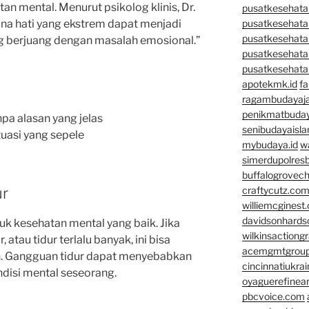
n mental. Menurut psikolog klinis, Dr.
pusatkesehatan
ana hati yang ekstrem dapat menjadi
pusatkesehata
pusatkesehata
g berjuang dengan masalah emosional.”
pusatkesehata
pusatkesehata
apotekmk.id
fa
ragambudayaja
penikmatbuday
pa alasan yang jelas
senibudayaisla
uasi yang sepele
mybudaya.id
w
simerdupolresb
buffalogrovec
ur
craftycutz.co
williemcginest
davidsonhard
uk kesehatan mental yang baik. Jika
wilkinsactiong
atau tidur terlalu banyak, ini bisa
acemgmtgrou
h. Gangguan tidur dapat menyebabkan
cincinnatiukrai
ndisi mental seseorang.
oyaguerefinea
pbcvoice.com