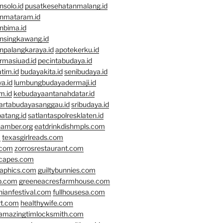
solo.id
pusatkesehatanmalang.id
nmataram.id
nbima.id
nsingkawang.id
npalangkaraya.id
apotekerku.id
rmasiuad.id
pecintabudaya.id
tim.id
budayakita.id
senibudaya.id
a.id
lumbungbudayadermaji.id
m.id
kebudayaantanahdatar.id
artabudayasanggau.id
sribudaya.id
atang.id
satlantaspolresklaten.id
hamber.org
eatdrinkdishmpls.com
m
texasgirlreads.com
.com
zorrosrestaurant.com
scapes.com
raphics.com
guiltybunnies.com
p.com
greeneacresfarmhouse.com
nianfestival.com
fullhousesa.com
rt.com
healthywife.com
amazingtimlocksmith.com