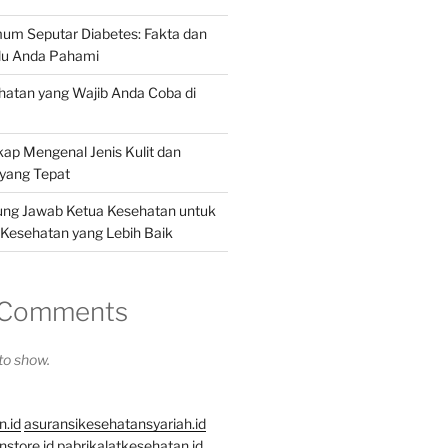
um Seputar Diabetes: Fakta dan
rlu Anda Pahami
ehatan yang Wajib Anda Coba di
p Mengenal Jenis Kulit dan
yang Tepat
ung Jawab Ketua Kesehatan untuk
esehatan yang Lebih Baik
 Comments
o show.
n.id
asuransikesehatansyariah.id
store.id
pabrikalatkesehatan.id