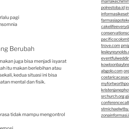
marrakechim
polrestoba.id
i
informasikeseh
rlalu pagi
farmasiapotek
insomnia
cakelifeevery
conservationso
pacificocolomb
trove.com
pmi
ang Berubah
lesleyreynolds
eventfulweddi
makan juga bisa menjadi isyarat
kowloonbaybr
ah itu makan berlebihan atau
abgolo.com
or
ali, kedua situasi ini bisa
costaricacasa
tan mental dan fisik.
myfortworthpod
kristenjaneph
srchurch.org
gi
conferencecal
stmichaelwtby.
rasa tidak mampu mengontrol
zonainformasi.
 emosi