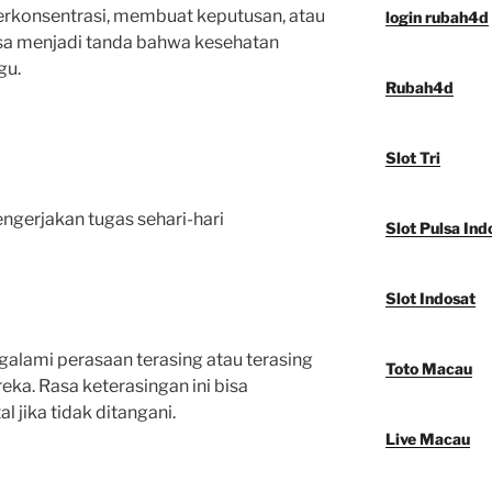
berkonsentrasi, membuat keputusan, atau
login rubah4d
isa menjadi tanda bahwa kesehatan
gu.
Rubah4d
Slot Tri
gerjakan tugas sehari-hari
Slot Pulsa Ind
Slot Indosat
galami perasaan terasing atau terasing
Toto Macau
eka. Rasa keterasingan ini bisa
jika tidak ditangani.
Live Macau