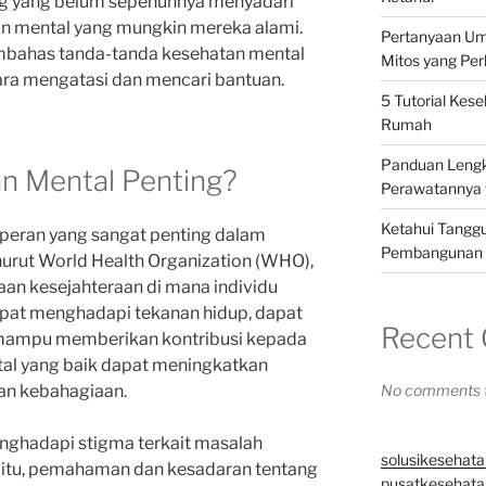
ng yang belum sepenuhnya menyadari
n mental yang mungkin mereka alami.
Pertanyaan Um
membahas tanda-tanda kesehatan mental
Mitos yang Pe
cara mengatasi dan mencari bantuan.
5 Tutorial Kes
Rumah
Panduan Lengka
n Mental Penting?
Perawatannya 
Ketahui Tangg
peran yang sangat penting dalam
Pembangunan K
enurut World Health Organization (WHO),
an kesejahteraan di mana individu
at menghadapi tekanan hidup, dapat
Recent
n mampu memberikan kontribusi kepada
al yang baik dapat meningkatkan
dan kebahagiaan.
No comments t
ghadapi stigma terkait masalah
solusikesehata
a itu, pemahaman dan kesadaran tentang
pusatkesehatan