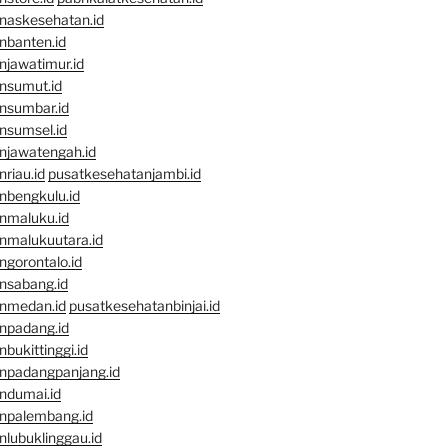
naskesehatan.id
nbanten.id
njawatimur.id
nsumut.id
nsumbar.id
nsumsel.id
njawatengah.id
riau.id
pusatkesehatanjambi.id
nbengkulu.id
nmaluku.id
nmalukuutara.id
gorontalo.id
nsabang.id
nmedan.id
pusatkesehatanbinjai.id
npadang.id
bukittinggi.id
npadangpanjang.id
ndumai.id
npalembang.id
lubuklinggau.id