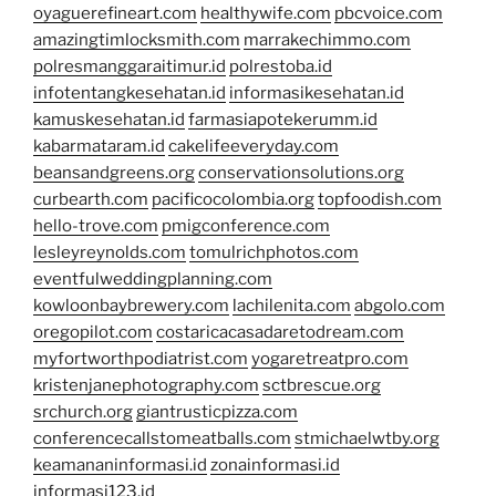
oyaguerefineart.com
healthywife.com
pbcvoice.com
amazingtimlocksmith.com
marrakechimmo.com
polresmanggaraitimur.id
polrestoba.id
infotentangkesehatan.id
informasikesehatan.id
kamuskesehatan.id
farmasiapotekerumm.id
kabarmataram.id
cakelifeeveryday.com
beansandgreens.org
conservationsolutions.org
curbearth.com
pacificocolombia.org
topfoodish.com
hello-trove.com
pmigconference.com
lesleyreynolds.com
tomulrichphotos.com
eventfulweddingplanning.com
kowloonbaybrewery.com
lachilenita.com
abgolo.com
oregopilot.com
costaricacasadaretodream.com
myfortworthpodiatrist.com
yogaretreatpro.com
kristenjanephotography.com
sctbrescue.org
srchurch.org
giantrusticpizza.com
conferencecallstomeatballs.com
stmichaelwtby.org
keamananinformasi.id
zonainformasi.id
informasi123.id