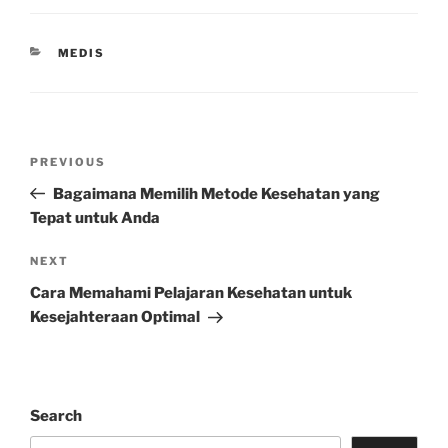
CATEGORIES
MEDIS
Post
Previous
PREVIOUS
navigation
Post
Bagaimana Memilih Metode Kesehatan yang
Tepat untuk Anda
Next
NEXT
Post
Cara Memahami Pelajaran Kesehatan untuk
Kesejahteraan Optimal
Search