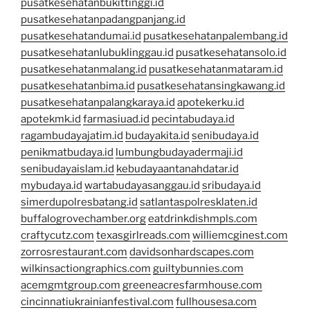
pusatkesehatanbukittinggi.id
pusatkesehatanpadangpanjang.id
pusatkesehatandumai.id
pusatkesehatanpalembang.id
pusatkesehatanlubuklinggau.id
pusatkesehatansolo.id
pusatkesehatanmalang.id
pusatkesehatanmataram.id
pusatkesehatanbima.id
pusatkesehatansingkawang.id
pusatkesehatanpalangkaraya.id
apotekerku.id
apotekmk.id
farmasiuad.id
pecintabudaya.id
ragambudayajatim.id
budayakita.id
senibudaya.id
penikmatbudaya.id
lumbungbudayadermaji.id
senibudayaislam.id
kebudayaantanahdatar.id
mybudaya.id
wartabudayasanggau.id
sribudaya.id
simerdupolresbatang.id
satlantaspolresklaten.id
buffalogrovechamber.org
eatdrinkdishmpls.com
craftycutz.com
texasgirlreads.com
williemcginest.com
zorrosrestaurant.com
davidsonhardscapes.com
wilkinsactiongraphics.com
guiltybunnies.com
acemgmtgroup.com
greeneacresfarmhouse.com
cincinnatiukrainianfestival.com
fullhousesa.com