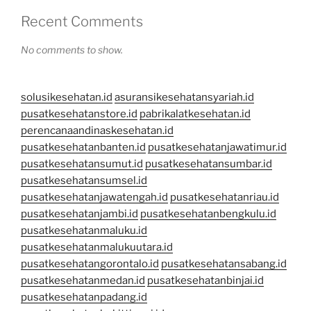
Recent Comments
No comments to show.
solusikesehatan.id
asuransikesehatansyariah.id
pusatkesehatanstore.id
pabrikalatkesehatan.id
perencanaandinaskesehatan.id
pusatkesehatanbanten.id
pusatkesehatanjawatimur.id
pusatkesehatansumut.id
pusatkesehatansumbar.id
pusatkesehatansumsel.id
pusatkesehatanjawatengah.id
pusatkesehatanriau.id
pusatkesehatanjambi.id
pusatkesehatanbengkulu.id
pusatkesehatanmaluku.id
pusatkesehatanmalukuutara.id
pusatkesehatangorontalo.id
pusatkesehatansabang.id
pusatkesehatanmedan.id
pusatkesehatanbinjai.id
pusatkesehatanpadang.id