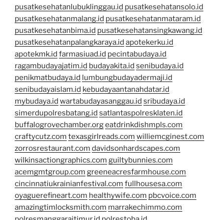
pusatkesehatanlubuklinggau.id
pusatkesehatansolo.id
pusatkesehatanmalang.id
pusatkesehatanmataram.id
pusatkesehatanbima.id
pusatkesehatansingkawang.id
pusatkesehatanpalangkaraya.id
apotekerku.id
apotekmk.id
farmasiuad.id
pecintabudaya.id
ragambudayajatim.id
budayakita.id
senibudaya.id
penikmatbudaya.id
lumbungbudayadermaji.id
senibudayaislam.id
kebudayaantanahdatar.id
mybudaya.id
wartabudayasanggau.id
sribudaya.id
simerdupolresbatang.id
satlantaspolresklaten.id
buffalogrovechamber.org
eatdrinkdishmpls.com
craftycutz.com
texasgirlreads.com
williemcginest.com
zorrosrestaurant.com
davidsonhardscapes.com
wilkinsactiongraphics.com
guiltybunnies.com
acemgmtgroup.com
greeneacresfarmhouse.com
cincinnatiukrainianfestival.com
fullhousesa.com
oyaguerefineart.com
healthywife.com
pbcvoice.com
amazingtimlocksmith.com
marrakechimmo.com
polresmanggaraitimur.id
polrestoba.id