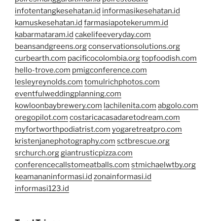
infotentangkesehatan.id
informasikesehatan.id
kamuskesehatan.id
farmasiapotekerumm.id
kabarmataram.id
cakelifeeveryday.com
beansandgreens.org
conservationsolutions.org
curbearth.com
pacificocolombia.org
topfoodish.com
hello-trove.com
pmigconference.com
lesleyreynolds.com
tomulrichphotos.com
eventfulweddingplanning.com
kowloonbaybrewery.com
lachilenita.com
abgolo.com
oregopilot.com
costaricacasadaretodream.com
myfortworthpodiatrist.com
yogaretreatpro.com
kristenjanephotography.com
sctbrescue.org
srchurch.org
giantrusticpizza.com
conferencecallstomeatballs.com
stmichaelwtby.org
keamananinformasi.id
zonainformasi.id
informasi123.id