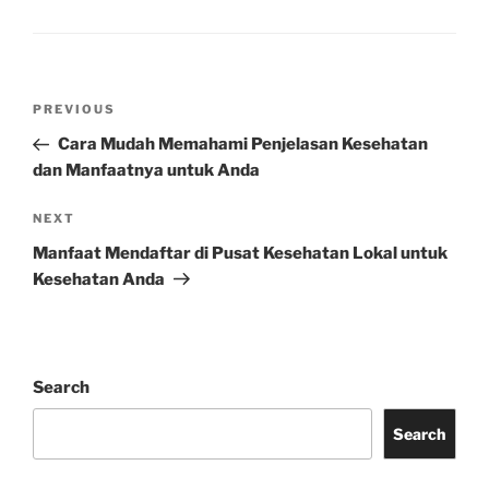
Post
Previous
PREVIOUS
navigation
Post
Cara Mudah Memahami Penjelasan Kesehatan
dan Manfaatnya untuk Anda
Next
NEXT
Post
Manfaat Mendaftar di Pusat Kesehatan Lokal untuk
Kesehatan Anda
Search
Search