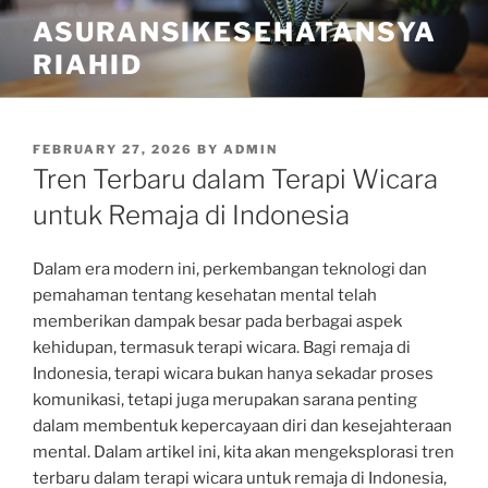
Skip
ASURANSIKESEHATANSYA
to
RIAHID
content
POSTED
FEBRUARY 27, 2026
BY
ADMIN
ON
Tren Terbaru dalam Terapi Wicara
untuk Remaja di Indonesia
Dalam era modern ini, perkembangan teknologi dan
pemahaman tentang kesehatan mental telah
memberikan dampak besar pada berbagai aspek
kehidupan, termasuk terapi wicara. Bagi remaja di
Indonesia, terapi wicara bukan hanya sekadar proses
komunikasi, tetapi juga merupakan sarana penting
dalam membentuk kepercayaan diri dan kesejahteraan
mental. Dalam artikel ini, kita akan mengeksplorasi tren
terbaru dalam terapi wicara untuk remaja di Indonesia,