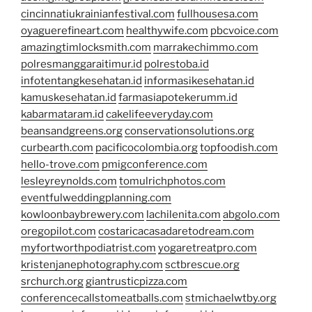
cincinnatiukrainianfestival.com
fullhousesa.com
oyaguerefineart.com
healthywife.com
pbcvoice.com
amazingtimlocksmith.com
marrakechimmo.com
polresmanggaraitimur.id
polrestoba.id
infotentangkesehatan.id
informasikesehatan.id
kamuskesehatan.id
farmasiapotekerumm.id
kabarmataram.id
cakelifeeveryday.com
beansandgreens.org
conservationsolutions.org
curbearth.com
pacificocolombia.org
topfoodish.com
hello-trove.com
pmigconference.com
lesleyreynolds.com
tomulrichphotos.com
eventfulweddingplanning.com
kowloonbaybrewery.com
lachilenita.com
abgolo.com
oregopilot.com
costaricacasadaretodream.com
myfortworthpodiatrist.com
yogaretreatpro.com
kristenjanephotography.com
sctbrescue.org
srchurch.org
giantrusticpizza.com
conferencecallstomeatballs.com
stmichaelwtby.org