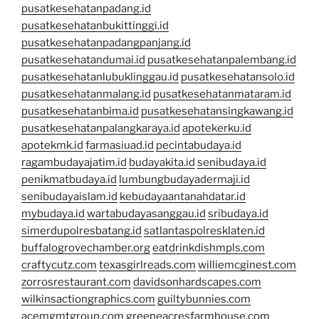
pusatkesehatanpadang.id
pusatkesehatanbukittinggi.id
pusatkesehatanpadangpanjang.id
pusatkesehatandumai.id
pusatkesehatanpalembang.id
pusatkesehatanlubuklinggau.id
pusatkesehatansolo.id
pusatkesehatanmalang.id
pusatkesehatanmataram.id
pusatkesehatanbima.id
pusatkesehatansingkawang.id
pusatkesehatanpalangkaraya.id
apotekerku.id
apotekmk.id
farmasiuad.id
pecintabudaya.id
ragambudayajatim.id
budayakita.id
senibudaya.id
penikmatbudaya.id
lumbungbudayadermaji.id
senibudayaislam.id
kebudayaantanahdatar.id
mybudaya.id
wartabudayasanggau.id
sribudaya.id
simerdupolresbatang.id
satlantaspolresklaten.id
buffalogrovechamber.org
eatdrinkdishmpls.com
craftycutz.com
texasgirlreads.com
williemcginest.com
zorrosrestaurant.com
davidsonhardscapes.com
wilkinsactiongraphics.com
guiltybunnies.com
acemgmtgroup.com
greeneacresfarmhouse.com