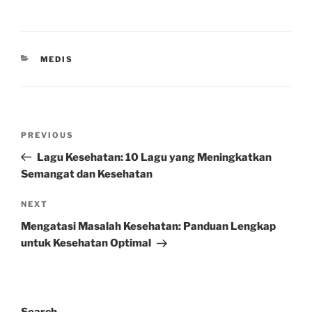
CATEGORIES
MEDIS
Post
Previous
PREVIOUS
navigation
Post
Lagu Kesehatan: 10 Lagu yang Meningkatkan
Semangat dan Kesehatan
Next
NEXT
Post
Mengatasi Masalah Kesehatan: Panduan Lengkap
untuk Kesehatan Optimal