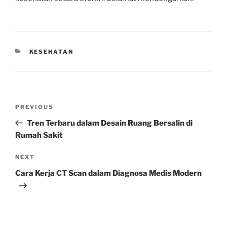
CATEGORIES
KESEHATAN
Post
Previous
PREVIOUS
navigation
Post
Tren Terbaru dalam Desain Ruang Bersalin di
Rumah Sakit
Next
NEXT
Post
Cara Kerja CT Scan dalam Diagnosa Medis Modern