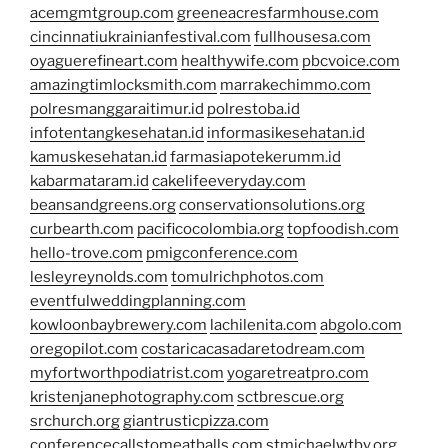
acemgmtgroup.com
greeneacresfarmhouse.com
cincinnatiukrainianfestival.com
fullhousesa.com
oyaguerefineart.com
healthywife.com
pbcvoice.com
amazingtimlocksmith.com
marrakechimmo.com
polresmanggaraitimur.id
polrestoba.id
infotentangkesehatan.id
informasikesehatan.id
kamuskesehatan.id
farmasiapotekerumm.id
kabarmataram.id
cakelifeeveryday.com
beansandgreens.org
conservationsolutions.org
curbearth.com
pacificocolombia.org
topfoodish.com
hello-trove.com
pmigconference.com
lesleyreynolds.com
tomulrichphotos.com
eventfulweddingplanning.com
kowloonbaybrewery.com
lachilenita.com
abgolo.com
oregopilot.com
costaricacasadaretodream.com
myfortworthpodiatrist.com
yogaretreatpro.com
kristenjanephotography.com
sctbrescue.org
srchurch.org
giantrusticpizza.com
conferencecallstomeatballs.com
stmichaelwtby.org