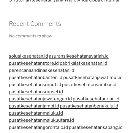
5 Tutorial Kesehatan yang Wajib Anda Coba di Rumah
Recent Comments
No comments to show.
solusikesehatan.id
asuransikesehatansyariah.id
pusatkesehatanstore.id
pabrikalatkesehatan.id
perencanaandinaskesehatan.id
pusatkesehatanbanten.id
pusatkesehatanjawatimur.id
pusatkesehatansumut.id
pusatkesehatansumbar.id
pusatkesehatansumsel.id
pusatkesehatanjawatengah.id
pusatkesehatanriau.id
pusatkesehatanjambi.id
pusatkesehatanbengkulu.id
pusatkesehatanmaluku.id
pusatkesehatanmalukuutara.id
pusatkesehatangorontalo.id
pusatkesehatansabang.id