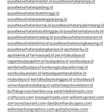
pusatkesehatanmedan.id
pusatkesehatanbinjai.id
pusatkesehatanpadang.id
pusatkesehatanbukittinggi.id
pusatkesehatanpadangpanjang.id
pusatkesehatandumai.id
pusatkesehatanpalembang.id
pusatkesehatanlubuklinggau.id
pusatkesehatansolo.id
pusatkesehatanmalang.id
pusatkesehatanmataram.id
pusatkesehatanbima.id
pusatkesehatansingkawang.id
pusatkesehatanpalangkaraya.id
apotekerku.id
apotekmk.id
farmasiuad.id
pecintabudaya.id
ragambudayajatim.id
budayakita.id
senibudaya.id
penikmatbudaya.id
lumbungbudayadermaji.id
senibudayaislam.id
kebudayaantanahdatar.id
mybudaya.id
wartabudayasanggau.id
sribudaya.id
simerdupolresbatang.id
satlantaspolresklaten.id
buffalogrovechamber.org
eatdrinkdishmpls.com
craftycutz.com
texasgirlreads.com
williemcginest.com
zorrosrestaurant.com
davidsonhardscapes.com
wilkinsactiongraphics.com
guiltybunnies.com