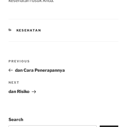
kesehatan rusuk Anda.
CATEGORIES
KESEHATAN
Post
Previous
PREVIOUS
navigation
Post
dan Cara Penerapannya
Next
NEXT
Post
dan Risiko
Search