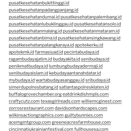
pusatkesehatanbukittinggi.id
pusatkesehatanpadangpanjang.id
pusatkesehatandumai.id
pusatkesehatanpalembang.id
pusatkesehatanlubuklinggau.id
pusatkesehatansolo.id
pusatkesehatanmalang.id
pusatkesehatanmataram.id
pusatkesehatanbima.id
pusatkesehatansingkawang.id
pusatkesehatanpalangkaraya.id
apotekerku.id
apotekmk.id
farmasiuad.id
pecintabudaya.id
ragambudayajatim.id
budayakita.id
senibudaya.id
penikmatbudaya.id
lumbungbudayadermaji.id
senibudayaislam.id
kebudayaantanahdatar.id
mybudaya.id
wartabudayasanggau.id
sribudaya.id
simerdupolresbatang.id
satlantaspolresklaten.id
buffalogrovechamber.org
eatdrinkdishmpls.com
craftycutz.com
texasgirlreads.com
williemcginest.com
zorrosrestaurant.com
davidsonhardscapes.com
wilkinsactiongraphics.com
guiltybunnies.com
acemgmtgroup.com
greeneacresfarmhouse.com
cincinnatiukrainianfestival.com
fullhousesa.com