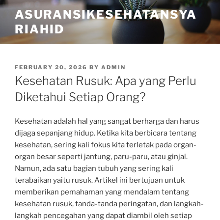
Skip
ASURANSIKESEHATANSYA
to
RIAHID
content
POSTED
FEBRUARY 20, 2026
BY
ADMIN
ON
Kesehatan Rusuk: Apa yang Perlu
Diketahui Setiap Orang?
Kesehatan adalah hal yang sangat berharga dan harus
dijaga sepanjang hidup. Ketika kita berbicara tentang
kesehatan, sering kali fokus kita terletak pada organ-
organ besar seperti jantung, paru-paru, atau ginjal.
Namun, ada satu bagian tubuh yang sering kali
terabaikan yaitu rusuk. Artikel ini bertujuan untuk
memberikan pemahaman yang mendalam tentang
kesehatan rusuk, tanda-tanda peringatan, dan langkah-
langkah pencegahan yang dapat diambil oleh setiap