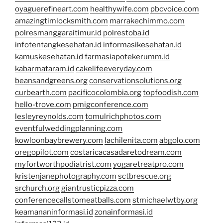
oyaguerefineart.com
healthywife.com
pbcvoice.com
amazingtimlocksmith.com
marrakechimmo.com
polresmanggaraitimur.id
polrestoba.id
infotentangkesehatan.id
informasikesehatan.id
kamuskesehatan.id
farmasiapotekerumm.id
kabarmataram.id
cakelifeeveryday.com
beansandgreens.org
conservationsolutions.org
curbearth.com
pacificocolombia.org
topfoodish.com
hello-trove.com
pmigconference.com
lesleyreynolds.com
tomulrichphotos.com
eventfulweddingplanning.com
kowloonbaybrewery.com
lachilenita.com
abgolo.com
oregopilot.com
costaricacasadaretodream.com
myfortworthpodiatrist.com
yogaretreatpro.com
kristenjanephotography.com
sctbrescue.org
srchurch.org
giantrusticpizza.com
conferencecallstomeatballs.com
stmichaelwtby.org
keamananinformasi.id
zonainformasi.id