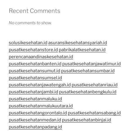
Recent Comments
No comments to show.
solusikesehatan.id
asuransikesehatansyariah.id
pusatkesehatanstore.id
pabrikalatkesehatan.id
perencanaandinaskesehatan.id
pusatkesehatanbanten.id
pusatkesehatanjawatimur.id
pusatkesehatansumut.id
pusatkesehatansumbar.id
pusatkesehatansumsel.id
pusatkesehatanjawatengah.id
pusatkesehatanriau.id
pusatkesehatanjambi.id
pusatkesehatanbengkulu.id
pusatkesehatanmaluku.id
pusatkesehatanmalukuutara.id
pusatkesehatangorontalo.id
pusatkesehatansabang.id
pusatkesehatanmedan.id
pusatkesehatanbinjai.id
pusatkesehatanpadang.id