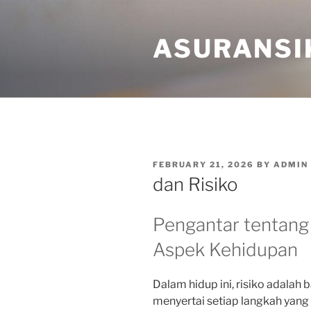
Skip
to
ASURANSI
content
POSTED
FEBRUARY 21, 2026
BY
ADMIN
ON
dan Risiko
Pengantar tentang
Aspek Kehidupan
Dalam hidup ini, risiko adalah 
menyertai setiap langkah yang 