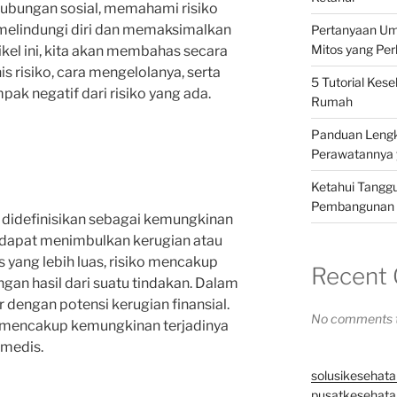
hubungan sosial, memahami risiko
 melindungi diri dan memaksimalkan
Pertanyaan Um
Mitos yang Pe
kel ini, kita akan membahas secara
s risiko, cara mengelolanya, serta
5 Tutorial Kes
ak negatif dari risiko yang ada.
Rumah
Panduan Lengka
Perawatannya 
Ketahui Tangg
Pembangunan K
t didefinisikan sebagai kemungkinan
g dapat menimbulkan kerugian atau
 yang lebih luas, risiko mencakup
Recent
ngan hasil dari suatu tindakan. Dalam
ur dengan potensi kerugian finansial.
No comments t
t mencakup kemungkinan terjadinya
 medis.
solusikesehata
pusatkesehatan