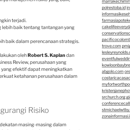
marrakechim
polrestoba.id
i
informasikeseh
kin terjadi.
farmasiapotek
cakelifeevery
ebih baik tentang tantangan yang
conservationso
pacificocolomb
h baik dalam perencanaan strategis.
trove.com
pmi
lesleyreynolds
ilakukan oleh
Robert S. Kaplan
dan
eventfulweddi
siness Review, perusahaan yang
kowloonbaybr
yang efektif dapat meningkatkan
abgolo.com
or
erkuat ketahanan perusahaan dalam
costaricacasa
myfortworthpod
kristenjaneph
srchurch.org
gi
conferencecal
gurangi Risiko
stmichaelwtby.
zonainformasi.
pendekatan masing-masing dalam