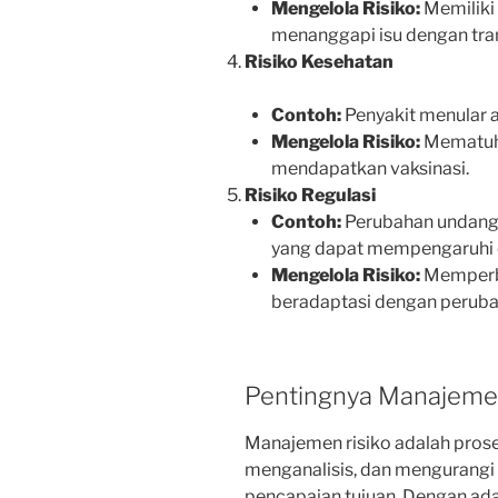
Mengelola Risiko:
Memiliki 
menanggapi isu dengan tra
Risiko Kesehatan
Contoh:
Penyakit menular 
Mengelola Risiko:
Mematuh
mendapatkan vaksinasi.
Risiko Regulasi
Contoh:
Perubahan undang-
yang dapat mempengaruhi o
Mengelola Risiko:
Memperba
beradaptasi dengan perubah
Pentingnya Manajemen
Manajemen risiko adalah prose
menganalisis, dan mengurangi
pencapaian tujuan. Dengan ada