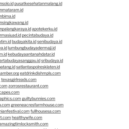
solo.id
pusatkesehatanmalang.id
nmataram.id
nbima.id
nsingkawang.id
npalangkaraya.id
apotekerku.id
rmasiuad.id
pecintabudaya.id
tim.id
budayakita.id
senibudaya.id
a.id
lumbungbudayadermaji.id
m.id
kebudayaantanahdatar.id
artabudayasanggau.id
sribudaya.id
atang.id
satlantaspolresklaten.id
hamber.org
eatdrinkdishmpls.com
m
texasgirlreads.com
.com
zorrosrestaurant.com
scapes.com
raphics.com
guiltybunnies.com
p.com
greeneacresfarmhouse.com
nianfestival.com
fullhousesa.com
rt.com
healthywife.com
amazingtimlocksmith.com