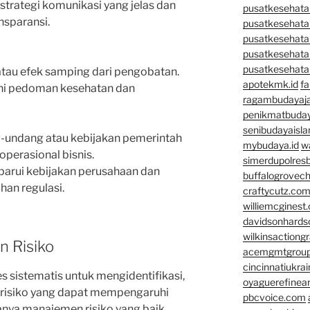
strategi komunikasi yang jelas dan
pusatkesehatan
nsparansi.
pusatkesehata
pusatkesehata
pusatkesehata
pusatkesehata
atau efek samping dari pengobatan.
apotekmk.id
fa
i pedoman kesehatan dan
ragambudayaja
penikmatbuday
senibudayaisla
undang atau kebijakan pemerintah
mybudaya.id
w
perasional bisnis.
simerdupolresb
rui kebijakan perusahaan dan
buffalogrovec
an regulasi.
craftycutz.co
williemcginest
davidsonhard
wilkinsactiong
 Risiko
acemgmtgrou
cincinnatiukrai
s sistematis untuk mengidentifikasi,
oyaguerefinea
 risiko yang dapat mempengaruhi
pbcvoice.com
nya manajemen risiko yang baik,