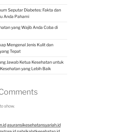
um Seputar Diabetes: Fakta dan
rlu Anda Pahami
ehatan yang Wajib Anda Coba di
p Mengenal Jenis Kulit dan
yang Tepat
ung Jawab Ketua Kesehatan untuk
esehatan yang Lebih Baik
 Comments
o show.
n.id
asuransikesehatansyariah.id
store.id
pabrikalatkesehatan.id