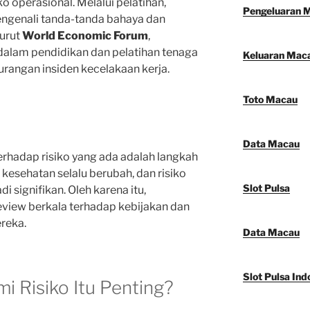
o operasional. Melalui pelatihan,
Pengeluaran 
engenali tanda-tanda bahaya dan
nurut
World Economic Forum
,
dalam pendidikan dan pelatihan tenaga
Keluaran Mac
rangan insiden kecelakaan kerja.
Toto Macau
Data Macau
erhadap risiko yang ada adalah langkah
 kesehatan selalu berubah, dan risiko
Slot Pulsa
i signifikan. Oleh karena itu,
view berkala terhadap kebijakan dan
reka.
Data Macau
Slot Pulsa Ind
Risiko Itu Penting?