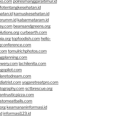
mo.com
polresmanggaraitimur.id
nfotentangkesehatan.id
atan.id
kamuskesehatan.id
erumm.id
kabarmataram.id
day.com
beansandgreens.org
lutions.org
curbearth.com
ia.org
topfoodish.com
hello-
gconference.com
.com
tomulrichphotos.com
ngplanning.com
ewery.com
lachilenita.com
egopilot.com
daretodream.com
iatrist.com
yogaretreatpro.com
otography.com
sctbrescue.org
antrusticpizza.com
lstomeatballs.com
org
keamananinformasi.id
id
informasi123.id