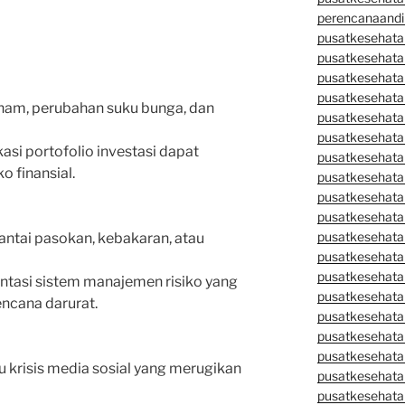
perencanaandi
pusatkesehata
pusatkesehata
pusatkesehata
pusatkesehata
aham, perubahan suku bunga, dan
pusatkesehata
pusatkesehata
kasi portofolio investasi dapat
pusatkesehatan
 finansial.
pusatkesehata
pusatkesehata
pusatkesehata
pusatkesehatan
ntai pasokan, kebakaran, atau
pusatkesehata
pusatkesehata
tasi sistem manajemen risiko yang
pusatkesehata
ncana darurat.
pusatkesehatan
pusatkesehata
pusatkesehata
u krisis media sosial yang merugikan
pusatkesehata
pusatkesehatan