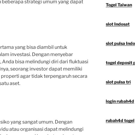
ah beberapa strategi umum yang dapat
Togel Taiwan
slot Indosat
slot pulsa Ind
ertama yang bisa diambil untuk
alam investasi. Dengan menyebar
, Anda bisa melindungi diri dari fluktuasi
togel deposit 
alnya, seorang investor dapat memiliki
 properti agar tidak terpengaruh secara
slot pulsa tri
satu aset.
login rubah4d
rubah4d togel
 risiko yang sangat umum. Dengan
vidu atau organisasi dapat melindungi