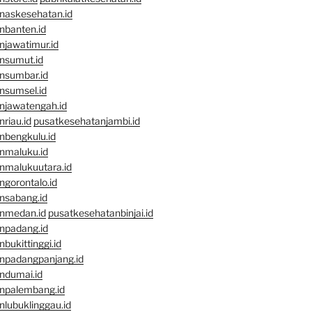
naskesehatan.id
nbanten.id
njawatimur.id
nsumut.id
nsumbar.id
nsumsel.id
njawatengah.id
riau.id
pusatkesehatanjambi.id
nbengkulu.id
nmaluku.id
nmalukuutara.id
gorontalo.id
nsabang.id
nmedan.id
pusatkesehatanbinjai.id
npadang.id
bukittinggi.id
npadangpanjang.id
ndumai.id
npalembang.id
lubuklinggau.id