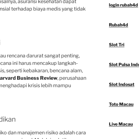
Misalnya, asuransi kesehatan dapat
login rubah4d
sial terhadap biaya medis yang tidak
Rubah4d
i
Slot Tri
tau rencana darurat sangat penting,
cana ini harus mencakup langkah-
Slot Pulsa Ind
isis, seperti kebakaran, bencana alam,
arvard Business Review
, perusahaan
Slot Indosat
 menghadapi krisis lebih mampu
Toto Macau
dikan
Live Macau
iko dan manajemen risiko adalah cara